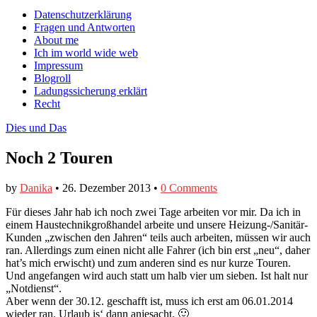
auf
auf
devildeli
Main
Skip
Datenschutzerklärung
Facebook
Twitter
auf
to
Fragen und Antworten
anzeigen
anzeigen
Instagram
menu
content
About me
anzeigen
Ich im world wide web
Impressum
Blogroll
Ladungssicherung erklärt
Recht
Dies und Das
Noch 2 Touren
by
Danika
•
26. Dezember 2013
•
0 Comments
Für dieses Jahr hab ich noch zwei Tage arbeiten vor mir. Da ich in
einem Haustechnikgroßhandel arbeite und unsere Heizung-/Sanitär-
Kunden „zwischen den Jahren“ teils auch arbeiten, müssen wir auch
ran. Allerdings zum einen nicht alle Fahrer (ich bin erst „neu“, daher
hat’s mich erwischt) und zum anderen sind es nur kurze Touren.
Und angefangen wird auch statt um halb vier um sieben. Ist halt nur
„Notdienst“.
Aber wenn der 30.12. geschafft ist, muss ich erst am 06.01.2014
wieder ran. Urlaub is‘ dann anjesacht. 🙂