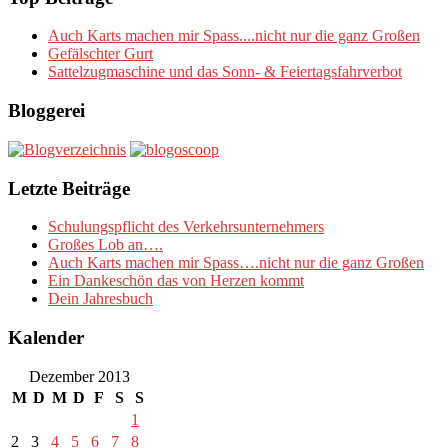
Auch Karts machen mir Spass....nicht nur die ganz Großen
Gefälschter Gurt
Sattelzugmaschine und das Sonn- & Feiertagsfahrverbot
Bloggerei
Letzte Beiträge
Schulungspflicht des Verkehrsunternehmers
Großes Lob an….
Auch Karts machen mir Spass….nicht nur die ganz Großen
Ein Dankeschön das von Herzen kommt
Dein Jahresbuch
Kalender
Dezember 2013
M
D
M
D
F
S
S
1
2
3
4
5
6
7
8