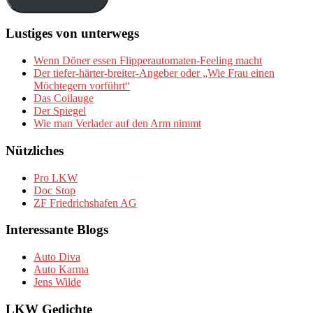
Lustiges von unterwegs
Wenn Döner essen Flipperautomaten-Feeling macht
Der tiefer-härter-breiter-Angeber oder „Wie Frau einen
Möchtegern vorführt“
Das Coilauge
Der Spiegel
Wie man Verlader auf den Arm nimmt
Nützliches
Pro LKW
Doc Stop
ZF Friedrichshafen AG
Interessante Blogs
Auto Diva
Auto Karma
Jens Wilde
LKW Gedichte