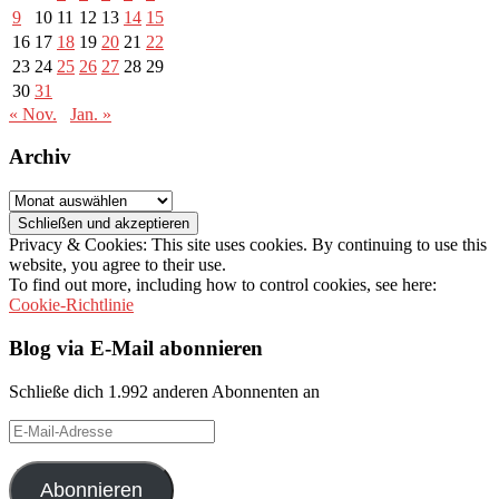
9
10
11
12
13
14
15
16
17
18
19
20
21
22
23
24
25
26
27
28
29
30
31
« Nov.
Jan. »
Archiv
Archiv
Privacy & Cookies: This site uses cookies. By continuing to use this
website, you agree to their use.
To find out more, including how to control cookies, see here:
Cookie-Richtlinie
Blog via E-Mail abonnieren
Schließe dich 1.992 anderen Abonnenten an
E-
Mail-
Adresse
Abonnieren