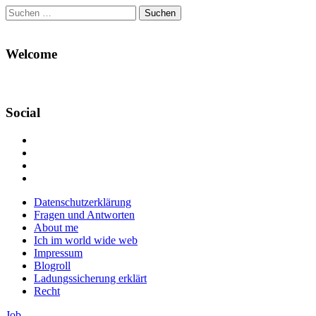
Suchen
nach:
Welcome
Social
Profil
von
Profil
Danikas
von
Profil
Blog
CrazyDevilDeli
von
Google+
auf
auf
devildeli
Main
Skip
Datenschutzerklärung
Facebook
Twitter
auf
to
Fragen und Antworten
anzeigen
anzeigen
Instagram
menu
content
About me
anzeigen
Ich im world wide web
Impressum
Blogroll
Ladungssicherung erklärt
Recht
Job