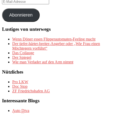
E-
Mail-
Adresse
Abonnieren
Lustiges von unterwegs
Wenn Döner essen Flipperautomaten-Feeling macht
Der tiefer-härter-breiter-Angeber oder „Wie Frau einen
Möchtegern vorführt“
Das Coilauge
Der Spiegel
Wie man Verlader auf den Arm nimmt
Nützliches
Pro LKW
Doc Stop
ZF Friedrichshafen AG
Interessante Blogs
Auto Diva