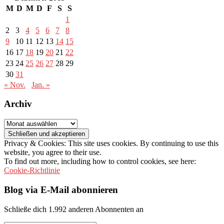
M
D
M
D
F
S
S
1
2
3
4
5
6
7
8
9
10
11
12
13
14
15
16
17
18
19
20
21
22
23
24
25
26
27
28
29
30
31
« Nov.
Jan. »
Archiv
Archiv
Privacy & Cookies: This site uses cookies. By continuing to use this
website, you agree to their use.
To find out more, including how to control cookies, see here:
Cookie-Richtlinie
Blog via E-Mail abonnieren
Schließe dich 1.992 anderen Abonnenten an