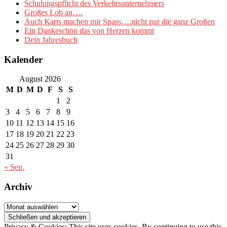
Schulungspflicht des Verkehrsunternehmers
Großes Lob an….
Auch Karts machen mir Spass….nicht nur die ganz Großen
Ein Dankeschön das von Herzen kommt
Dein Jahresbuch
Kalender
August 2026
M
D
M
D
F
S
S
1
2
3
4
5
6
7
8
9
10
11
12
13
14
15
16
17
18
19
20
21
22
23
24
25
26
27
28
29
30
31
« Sep.
Archiv
Archiv
Privacy & Cookies: This site uses cookies. By continuing to use this