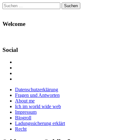
Suchen
nach:
Welcome
Social
Profil
von
Profil
Danikas
von
Profil
Blog
CrazyDevilDeli
von
Google+
auf
auf
devildeli
Main
Skip
Datenschutzerklärung
Facebook
Twitter
auf
to
Fragen und Antworten
anzeigen
anzeigen
Instagram
menu
content
About me
anzeigen
Ich im world wide web
Impressum
Blogroll
Ladungssicherung erklärt
Recht