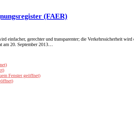
gnungsregister (FAER)
ird einfacher, gerechter und transparenter; die Verkehrssicherheit wi
rat am 20. September 2013…
net)
et)
uem Fenster geöffnet)
öffnet)