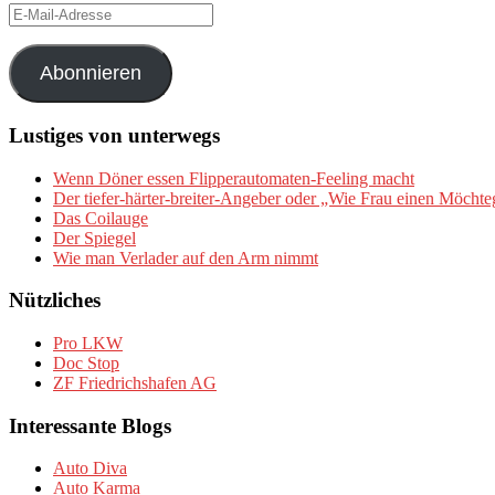
E-
Mail-
Adresse
Abonnieren
Lustiges von unterwegs
Wenn Döner essen Flipperautomaten-Feeling macht
Der tiefer-härter-breiter-Angeber oder „Wie Frau einen Möchte
Das Coilauge
Der Spiegel
Wie man Verlader auf den Arm nimmt
Nützliches
Pro LKW
Doc Stop
ZF Friedrichshafen AG
Interessante Blogs
Auto Diva
Auto Karma