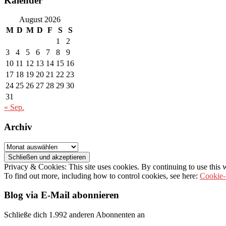
Kalender
August 2026
M
D
M
D
F
S
S
1
2
3
4
5
6
7
8
9
10
11
12
13
14
15
16
17
18
19
20
21
22
23
24
25
26
27
28
29
30
31
« Sep.
Archiv
Archiv
Privacy & Cookies: This site uses cookies. By continuing to use this w
To find out more, including how to control cookies, see here:
Cookie-
Blog via E-Mail abonnieren
Schließe dich 1.992 anderen Abonnenten an