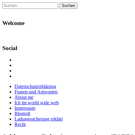
Suchen
nach:
Welcome
Social
Profil
von
Profil
Danikas
von
Profil
Blog
CrazyDevilDeli
von
Google+
auf
auf
devildeli
Main
Skip
Datenschutzerklärung
Facebook
Twitter
auf
to
Fragen und Antworten
anzeigen
anzeigen
Instagram
menu
content
About me
anzeigen
Ich im world wide web
Impressum
Blogroll
Ladungssicherung erklärt
Recht