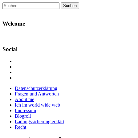
Suchen
nach:
Welcome
Social
Profil
von
Profil
Danikas
von
Profil
Blog
CrazyDevilDeli
von
Google+
auf
auf
devildeli
Main
Skip
Datenschutzerklärung
Facebook
Twitter
auf
to
Fragen und Antworten
anzeigen
anzeigen
Instagram
menu
content
About me
anzeigen
Ich im world wide web
Impressum
Blogroll
Ladungssicherung erklärt
Recht