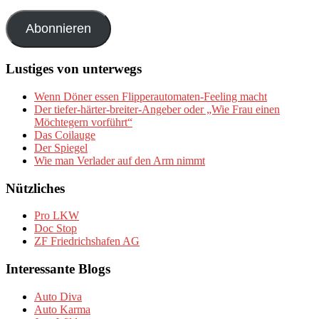
Mail-
Adresse
Abonnieren
Lustiges von unterwegs
Wenn Döner essen Flipperautomaten-Feeling macht
Der tiefer-härter-breiter-Angeber oder „Wie Frau einen
Möchtegern vorführt“
Das Coilauge
Der Spiegel
Wie man Verlader auf den Arm nimmt
Nützliches
Pro LKW
Doc Stop
ZF Friedrichshafen AG
Interessante Blogs
Auto Diva
Auto Karma