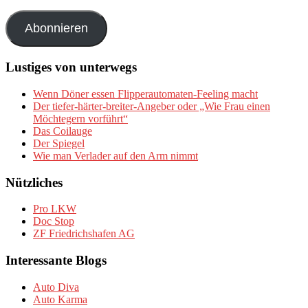
Mail-
Adresse
Abonnieren
Lustiges von unterwegs
Wenn Döner essen Flipperautomaten-Feeling macht
Der tiefer-härter-breiter-Angeber oder „Wie Frau einen
Möchtegern vorführt“
Das Coilauge
Der Spiegel
Wie man Verlader auf den Arm nimmt
Nützliches
Pro LKW
Doc Stop
ZF Friedrichshafen AG
Interessante Blogs
Auto Diva
Auto Karma