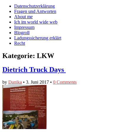
auf
auf
devildeli
Main
Skip
Datenschutzerklärung
Facebook
Twitter
auf
to
Fragen und Antworten
anzeigen
anzeigen
Instagram
menu
content
About me
anzeigen
Ich im world wide web
Impressum
Blogroll
Ladungssicherung erklärt
Recht
Kategorie:
LKW
Dietrich Truck Days
by
Danika
•
3. Juni 2017
•
0 Comments