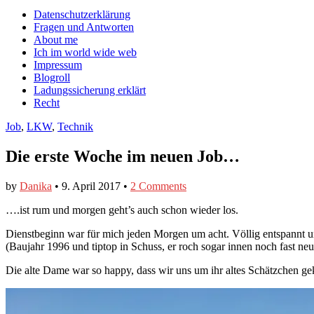
auf
auf
devildeli
Main
Skip
Datenschutzerklärung
Facebook
Twitter
auf
to
Fragen und Antworten
anzeigen
anzeigen
Instagram
menu
content
About me
anzeigen
Ich im world wide web
Impressum
Blogroll
Ladungssicherung erklärt
Recht
Job
,
LKW
,
Technik
Die erste Woche im neuen Job…
by
Danika
•
9. April 2017
•
2 Comments
….ist rum und morgen geht’s auch schon wieder los.
Dienstbeginn war für mich jeden Morgen um acht. Völlig entspannt un
(Baujahr 1996 und tiptop in Schuss, er roch sogar innen noch fast neu
Die alte Dame war so happy, dass wir uns um ihr altes Schätzchen g