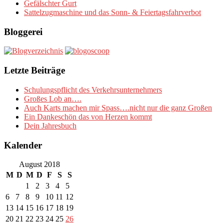
Gefälschter Gurt
Sattelzugmaschine und das Sonn- & Feiertagsfahrverbot
Bloggerei
Letzte Beiträge
Schulungspflicht des Verkehrsunternehmers
Großes Lob an….
Auch Karts machen mir Spass….nicht nur die ganz Großen
Ein Dankeschön das von Herzen kommt
Dein Jahresbuch
Kalender
August 2018
M
D
M
D
F
S
S
1
2
3
4
5
6
7
8
9
10
11
12
13
14
15
16
17
18
19
20
21
22
23
24
25
26