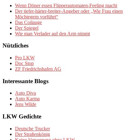
Wenn Döner essen Flipperautomaten-Feeling macht
Der tiefer-härter-breiter-Angeber oder „Wie Frau einen
Möchtegern vorführt“
Das Coilauge
Der Spiegel
Wie man Verlader auf den Arm nimmt
Nützliches
Pro LKW
Doc Stop
ZF Friedrichshafen AG
Interessante Blogs
Auto Diva
Auto Karma
Jens Wilde
LKW Gedichte
Deutsche Trucker
Der Straßenkönig
Keine Versorgung ohne LKW