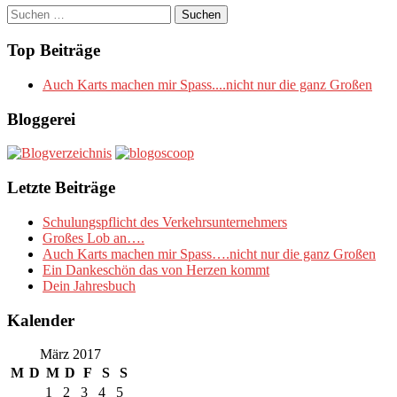
Suchen
nach:
Top Beiträge
Auch Karts machen mir Spass....nicht nur die ganz Großen
Bloggerei
Letzte Beiträge
Schulungspflicht des Verkehrsunternehmers
Großes Lob an….
Auch Karts machen mir Spass….nicht nur die ganz Großen
Ein Dankeschön das von Herzen kommt
Dein Jahresbuch
Kalender
März 2017
M
D
M
D
F
S
S
1
2
3
4
5