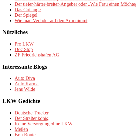
Der tiefer-härter-breiter-Angeber oder „Wie Frau einen Möchte
Das Coilauge
Der Spiegel
Wie man Verlader auf den Arm nimmt
Nützliches
Pro LKW
Doc Stop
ZF Friedrichshafen AG
Interessante Blogs
Auto Diva
Auto Karma
Jens Wilde
LKW Gedichte
Deutsche Trucker
Der Straßenkönig
Keine Versorgung ohne LKW
Meilen
Bon Route