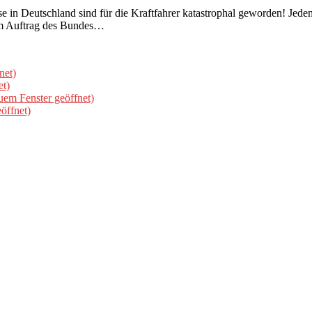
utschland sind für die Kraftfahrer katastrophal geworden! Jeden A
im Auftrag des Bundes…
net)
et)
uem Fenster geöffnet)
öffnet)