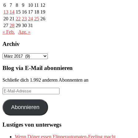
6
7
8
9
10
11
12
13
14
15
16
17
18
19
20
21
22
23
24
25
26
27
28
29
30
31
« Feb.
Apr. »
Archiv
Archiv
Blog via E-Mail abonnieren
Schließe dich 1.992 anderen Abonnenten an
E-
Mail-
Adresse
Abonnieren
Lustiges von unterwegs
Wenn Döner essen Flipperautomaten-Feeling macht