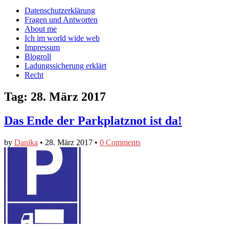
auf
auf
devildeli
Main
Skip
Datenschutzerklärung
Facebook
Twitter
auf
to
Fragen und Antworten
anzeigen
anzeigen
Instagram
menu
content
About me
anzeigen
Ich im world wide web
Impressum
Blogroll
Ladungssicherung erklärt
Recht
Tag:
28. März 2017
Das Ende der Parkplatznot ist da!
by
Danika
•
28. März 2017
•
0 Comments