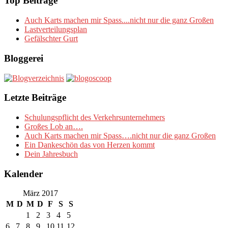
Top Beiträge
Auch Karts machen mir Spass....nicht nur die ganz Großen
Lastverteilungsplan
Gefälschter Gurt
Bloggerei
Letzte Beiträge
Schulungspflicht des Verkehrsunternehmers
Großes Lob an….
Auch Karts machen mir Spass….nicht nur die ganz Großen
Ein Dankeschön das von Herzen kommt
Dein Jahresbuch
Kalender
März 2017
M
D
M
D
F
S
S
1
2
3
4
5
6
7
8
9
10
11
12