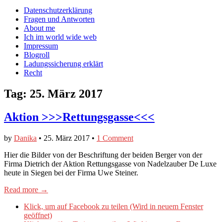
auf
auf
devildeli
Main
Skip
Datenschutzerklärung
Facebook
Twitter
auf
to
Fragen und Antworten
anzeigen
anzeigen
Instagram
menu
content
About me
anzeigen
Ich im world wide web
Impressum
Blogroll
Ladungssicherung erklärt
Recht
Tag:
25. März 2017
Aktion >>>Rettungsgasse<<<
by
Danika
•
25. März 2017
•
1 Comment
Hier die Bilder von der Beschriftung der beiden Berger von der
Firma Dietrich der Aktion Rettungsgasse von Nadelzauber De Luxe
heute in Siegen bei der Firma Uwe Steiner.
Read more →
Klick, um auf Facebook zu teilen (Wird in neuem Fenster
geöffnet)