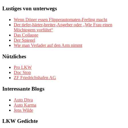
Lustiges von unterwegs
Wenn Döner essen Flipperautomaten-Feeling macht
Der tiefer-härter-breiter-Angeber oder „Wie Frau einen
Möchtegern vorführt“
Das Coilauge
Der Spiegel
Wie man Verlader auf den Arm nimmt
Nützliches
Pro LKW
Doc Stop
ZF Friedrichshafen AG
Interessante Blogs
Auto Diva
Auto Karma
Jens Wilde
LKW Gedichte