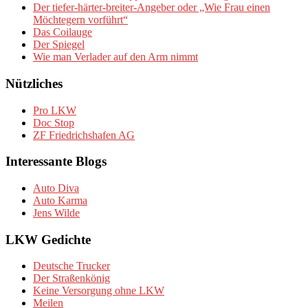
Der tiefer-härter-breiter-Angeber oder „Wie Frau einen
Möchtegern vorführt“
Das Coilauge
Der Spiegel
Wie man Verlader auf den Arm nimmt
Nützliches
Pro LKW
Doc Stop
ZF Friedrichshafen AG
Interessante Blogs
Auto Diva
Auto Karma
Jens Wilde
LKW Gedichte
Deutsche Trucker
Der Straßenkönig
Keine Versorgung ohne LKW
Meilen