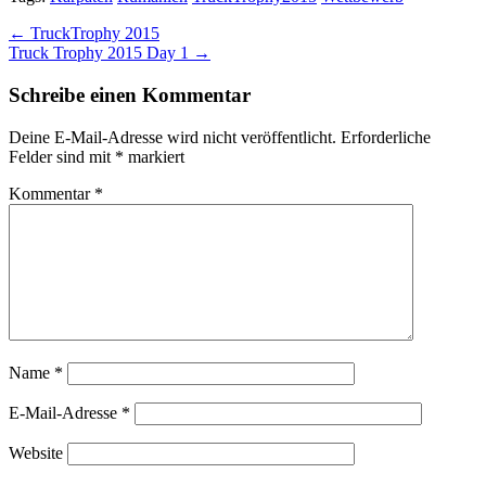
Post
← TruckTrophy 2015
Truck Trophy 2015 Day 1 →
navigation
Schreibe einen Kommentar
Deine E-Mail-Adresse wird nicht veröffentlicht.
Erforderliche
Felder sind mit
*
markiert
Kommentar
*
Name
*
E-Mail-Adresse
*
Website