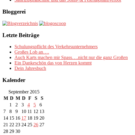
Bloggerei
Letzte Beiträge
Schulungspflicht des Verkehrsunternehmers
Großes Lob an….
Auch Karts machen mir Spass….nicht nur die ganz Großen
Ein Dankeschön das von Herzen kommt
Dein Jahresbuch
Kalender
September 2015
M
D
M
D
F
S
S
1
2
3
4
5
6
7
8
9
10
11
12
13
14
15
16
17
18
19
20
21
22
23
24
25
26
27
28
29
30