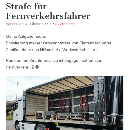
Facebook
anzeigen
anzeigen
Strafe für
anzeigen
Fernverkehrsfahrer
by
Danika
•
31. Oktober 2014
•
0 Comments
Meine Aufgabe heute:
Erweiterung meiner Ortskenntnisse von Plettenberg unter
Zuhilfenahme des Hilfsmittels „Werksverkehr“. :o:o
Rund umme Kirchturmspitze ist dagegen extremster
Fernverkehr. 😣😣