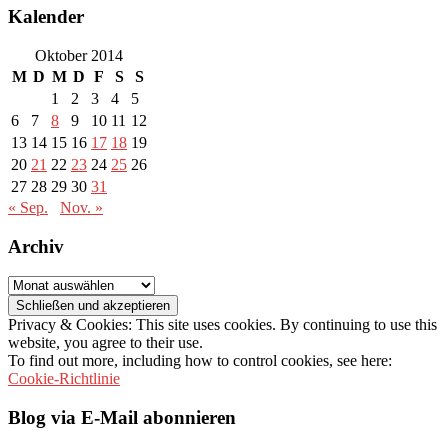
Kalender
Oktober 2014
M
D
M
D
F
S
S
1
2
3
4
5
6
7
8
9
10
11
12
13
14
15
16
17
18
19
20
21
22
23
24
25
26
27
28
29
30
31
« Sep.
Nov. »
Archiv
Archiv
Privacy & Cookies: This site uses cookies. By continuing to use this
website, you agree to their use.
To find out more, including how to control cookies, see here:
Cookie-Richtlinie
Blog via E-Mail abonnieren