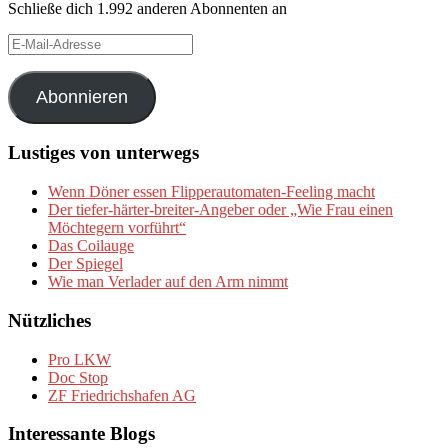
Schließe dich 1.992 anderen Abonnenten an
E-
Mail-
Adresse
Abonnieren
Lustiges von unterwegs
Wenn Döner essen Flipperautomaten-Feeling macht
Der tiefer-härter-breiter-Angeber oder „Wie Frau einen
Möchtegern vorführt“
Das Coilauge
Der Spiegel
Wie man Verlader auf den Arm nimmt
Nützliches
Pro LKW
Doc Stop
ZF Friedrichshafen AG
Interessante Blogs