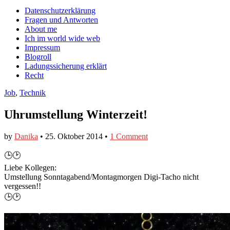
auf
auf
devildeli
Main
Skip
Datenschutzerklärung
Facebook
Twitter
auf
to
Fragen und Antworten
anzeigen
anzeigen
Instagram
menu
content
About me
anzeigen
Ich im world wide web
Impressum
Blogroll
Ladungssicherung erklärt
Recht
Job
,
Technik
Uhrumstellung Winterzeit!
by
Danika
•
25. Oktober 2014
•
1 Comment
🕒🕑
Liebe Kollegen:
Umstellung Sonntagabend/Montagmorgen Digi-Tacho nicht
vergessen!!
🕒🕑