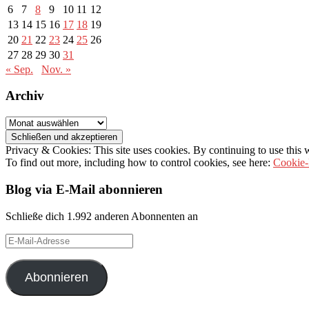
6
7
8
9
10
11
12
13
14
15
16
17
18
19
20
21
22
23
24
25
26
27
28
29
30
31
« Sep.
Nov. »
Archiv
Archiv
Privacy & Cookies: This site uses cookies. By continuing to use this w
To find out more, including how to control cookies, see here:
Cookie-
Blog via E-Mail abonnieren
Schließe dich 1.992 anderen Abonnenten an
E-
Mail-
Adresse
Abonnieren