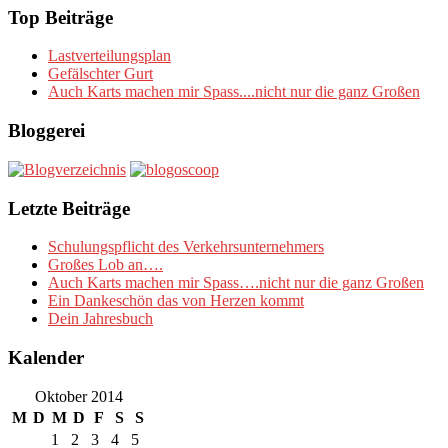
Top Beiträge
Lastverteilungsplan
Gefälschter Gurt
Auch Karts machen mir Spass....nicht nur die ganz Großen
Bloggerei
Letzte Beiträge
Schulungspflicht des Verkehrsunternehmers
Großes Lob an….
Auch Karts machen mir Spass….nicht nur die ganz Großen
Ein Dankeschön das von Herzen kommt
Dein Jahresbuch
Kalender
Oktober 2014
M
D
M
D
F
S
S
1
2
3
4
5