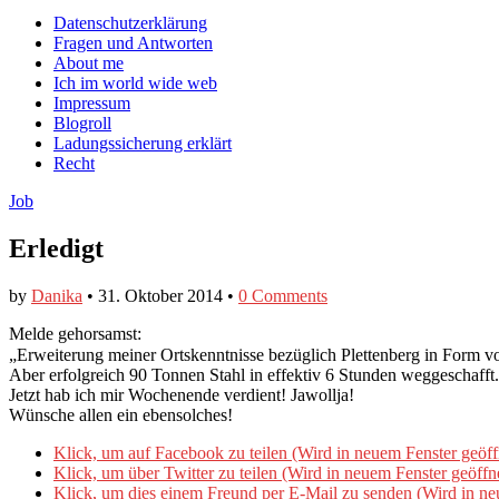
auf
auf
devildeli
Main
Skip
Datenschutzerklärung
Facebook
Twitter
auf
to
Fragen und Antworten
anzeigen
anzeigen
Instagram
menu
content
About me
anzeigen
Ich im world wide web
Impressum
Blogroll
Ladungssicherung erklärt
Recht
Job
Erledigt
by
Danika
•
31. Oktober 2014
•
0 Comments
Melde gehorsamst:
„Erweiterung meiner Ortskenntnisse bezüglich Plettenberg in Form 
Aber erfolgreich 90 Tonnen Stahl in effektiv 6 Stunden weggeschaff
Jetzt hab ich mir Wochenende verdient! Jawollja!
Wünsche allen ein ebensolches!
Klick, um auf Facebook zu teilen (Wird in neuem Fenster geöff
Klick, um über Twitter zu teilen (Wird in neuem Fenster geöffn
Klick, um dies einem Freund per E-Mail zu senden (Wird in ne