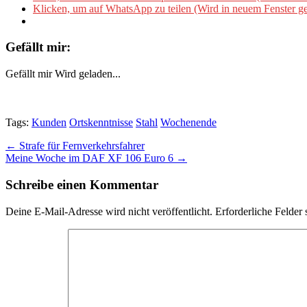
Klicken, um auf WhatsApp zu teilen (Wird in neuem Fenster ge
Gefällt mir:
Gefällt mir
Wird geladen...
Tags:
Kunden
Ortskenntnisse
Stahl
Wochenende
Post
← Strafe für Fernverkehrsfahrer
Meine Woche im DAF XF 106 Euro 6 →
navigation
Schreibe einen Kommentar
Deine E-Mail-Adresse wird nicht veröffentlicht.
Erforderliche Felder 