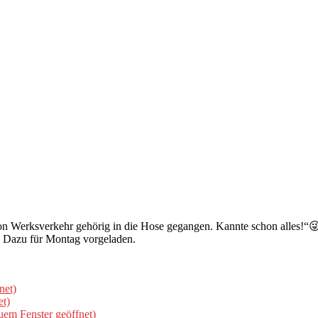
von Werksverkehr gehörig in die Hose gegangen. Kannte schon alles!“
t. Dazu für Montag vorgeladen.
net)
et)
uem Fenster geöffnet)