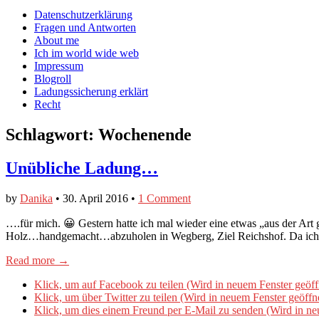
auf
auf
devildeli
Main
Skip
Datenschutzerklärung
Facebook
Twitter
auf
to
Fragen und Antworten
anzeigen
anzeigen
Instagram
menu
content
About me
anzeigen
Ich im world wide web
Impressum
Blogroll
Ladungssicherung erklärt
Recht
Schlagwort:
Wochenende
Unübliche Ladung…
by
Danika
•
30. April 2016
•
1 Comment
….für mich. 😀 Gestern hatte ich mal wieder eine etwas „aus der Art
Holz…handgemacht…abzuholen in Wegberg, Ziel Reichshof. Da ich
Read more →
Klick, um auf Facebook zu teilen (Wird in neuem Fenster geöff
Klick, um über Twitter zu teilen (Wird in neuem Fenster geöffn
Klick, um dies einem Freund per E-Mail zu senden (Wird in ne