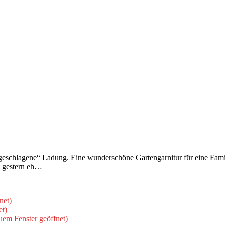
 geschlagene“ Ladung. Eine wunderschöne Gartengarnitur für eine Fami
 gestern eh…
net)
et)
uem Fenster geöffnet)