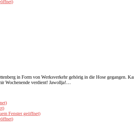
öffnet)
ttenberg in Form von Werksverkehr gehörig in die Hose gegangen. Kann
 mir Wochenende verdient! Jawollja!…
net)
et)
uem Fenster geöffnet)
öffnet)