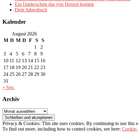
Ein Dankeschön das von Herzen kommt
Dein Jahresbuch
Kalender
August 2026
M
D
M
D
F
S
S
1
2
3
4
5
6
7
8
9
10
11
12
13
14
15
16
17
18
19
20
21
22
23
24
25
26
27
28
29
30
31
« Sep.
Archiv
Archiv
Privacy & Cookies: This site uses cookies. By continuing to use this w
To find out more, including how to control cookies, see here:
Cookie-