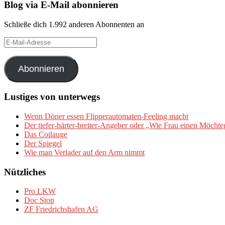
Blog via E-Mail abonnieren
Schließe dich 1.992 anderen Abonnenten an
E-
Mail-
Adresse
Abonnieren
Lustiges von unterwegs
Wenn Döner essen Flipperautomaten-Feeling macht
Der tiefer-härter-breiter-Angeber oder „Wie Frau einen Möchte
Das Coilauge
Der Spiegel
Wie man Verlader auf den Arm nimmt
Nützliches
Pro LKW
Doc Stop
ZF Friedrichshafen AG