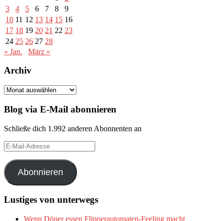
3
4
5
6
7
8
9
10
11
12
13
14
15
16
17
18
19
20
21
22
23
24
25
26
27
28
« Jan.
März »
Archiv
Archiv
Blog via E-Mail abonnieren
Schließe dich 1.992 anderen Abonnenten an
E-
Mail-
Adresse
Abonnieren
Lustiges von unterwegs
Wenn Döner essen Flipperautomaten-Feeling macht