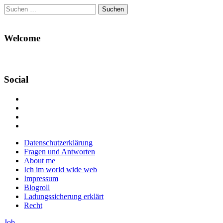
Suchen
nach:
Welcome
Social
Profil
von
Profil
Danikas
von
Profil
Blog
CrazyDevilDeli
von
Google+
auf
auf
devildeli
Main
Skip
Datenschutzerklärung
Facebook
Twitter
auf
to
Fragen und Antworten
anzeigen
anzeigen
Instagram
menu
content
About me
anzeigen
Ich im world wide web
Impressum
Blogroll
Ladungssicherung erklärt
Recht
Job