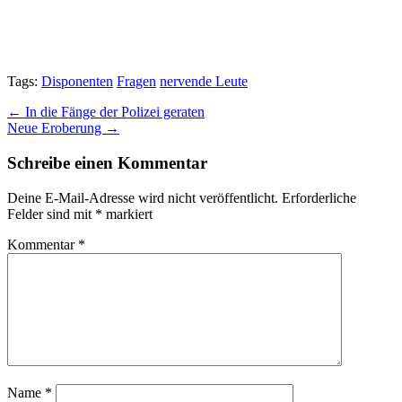
Tags:
Disponenten
Fragen
nervende Leute
Post
← In die Fänge der Polizei geraten
Neue Eroberung →
navigation
Schreibe einen Kommentar
Deine E-Mail-Adresse wird nicht veröffentlicht.
Erforderliche
Felder sind mit
*
markiert
Kommentar
*
Name
*