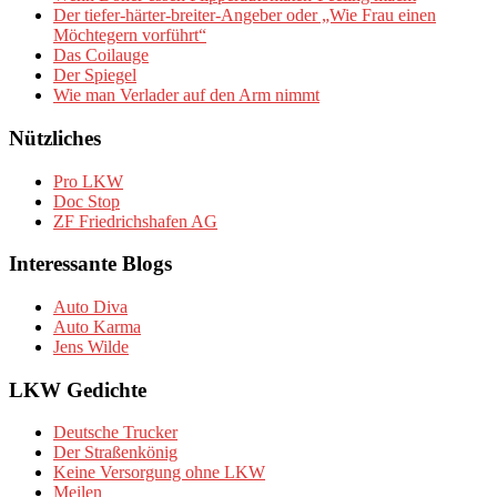
Der tiefer-härter-breiter-Angeber oder „Wie Frau einen
Möchtegern vorführt“
Das Coilauge
Der Spiegel
Wie man Verlader auf den Arm nimmt
Nützliches
Pro LKW
Doc Stop
ZF Friedrichshafen AG
Interessante Blogs
Auto Diva
Auto Karma
Jens Wilde
LKW Gedichte
Deutsche Trucker
Der Straßenkönig
Keine Versorgung ohne LKW
Meilen