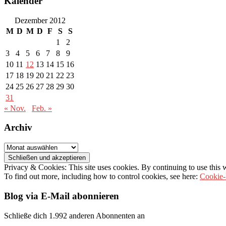
Kalender
Dezember 2012
M
D
M
D
F
S
S
1
2
3
4
5
6
7
8
9
10
11
12
13
14
15
16
17
18
19
20
21
22
23
24
25
26
27
28
29
30
31
« Nov.
Feb. »
Archiv
Archiv
Privacy & Cookies: This site uses cookies. By continuing to use this w
To find out more, including how to control cookies, see here:
Cookie-
Blog via E-Mail abonnieren
Schließe dich 1.992 anderen Abonnenten an