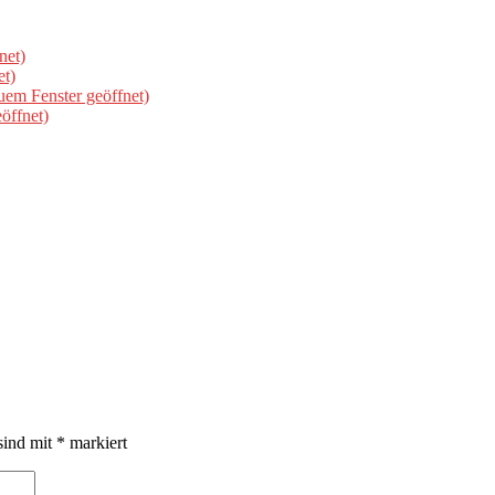
net)
et)
uem Fenster geöffnet)
öffnet)
sind mit
*
markiert