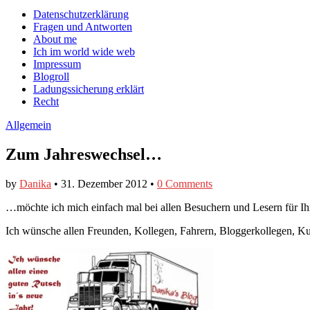
auf
auf
devildeli
Main
Skip
Datenschutzerklärung
Facebook
Twitter
auf
to
Fragen und Antworten
anzeigen
anzeigen
Instagram
menu
content
About me
anzeigen
Ich im world wide web
Impressum
Blogroll
Ladungssicherung erklärt
Recht
Allgemein
Zum Jahreswechsel…
by
Danika
•
31. Dezember 2012
•
0 Comments
…möchte ich mich einfach mal bei allen Besuchern und Lesern für Ih
Ich wünsche allen Freunden, Kollegen, Fahrern, Bloggerkollegen, Ku