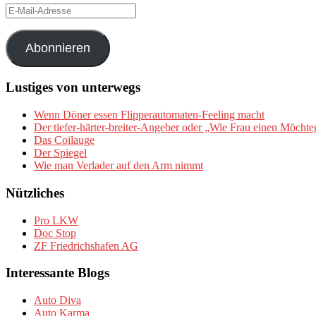
E-
Mail-
Adresse
Abonnieren
Lustiges von unterwegs
Wenn Döner essen Flipperautomaten-Feeling macht
Der tiefer-härter-breiter-Angeber oder „Wie Frau einen Möchte
Das Coilauge
Der Spiegel
Wie man Verlader auf den Arm nimmt
Nützliches
Pro LKW
Doc Stop
ZF Friedrichshafen AG
Interessante Blogs
Auto Diva
Auto Karma