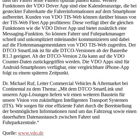
dass der Fahrer seine Pausen optimal planen kann. Weitere
Funktionen der VDO Driver App sind eine Kalenderanzeige, die bei
gesteckter Fahrerkarte die Fahrerinformationen auf dem Smartphone
aufbereitet. Kunden von VDO TIS-Web können darüber hinaus von
der TIS-Web Fleet App profitieren: Diese verfügt über die gleichen
Funktionen wie die VDO Driver App und bietet zusätzlich eine
Messaging-Funktion. So können Fahrer und Fuhrparkmanager
schnell und unkompliziert miteinander kommunizieren und dabei
auf die Flottenmanagementdaten von VDO TIS-Web zugreifen. Der
DTCO SmartLink ist für alle DTCO-Versionen ab der Baureihe
R1.3 geeignet. Ab der DTCO-Version 2.0a kann auf die VDO
Counter-Daten zurückgegriffen werden. Die VDO Apps sind für
Android-Smartphones verfügbar, eine vergleichbare iPhone-App
folgt zu einem späteren Zeitpunkt.
Dr. Michael Ruf, Leiter Commercial Vehicles & Aftermarket bei
Continental zu dem Thema: „Mit dem DTCO SmartLink und
unseren App-Lösungen liefern wir einen weiteren Baustein für
unsere Vision von zukünftigen Intelligenten Transport Systemen
(ITS). Wir sorgen für eine effiziente Fahrt durch die Bereitstellung
der bestmöglichen Informationen rund um das Fahrzeug sowie einen
dauerhaften Datenaustausch zwischen Fahrer und
Fuhrparkzentrale.“
Quelle:
www.vdo.de