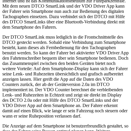
Internet und ist das Kommunikationsmedium zur Fuhrparkzentrale.
Mit dem neuen DTCO SmartLink und der VDO Driver App kann
der Fahrer sein Smartphone nun auch zur Bedienung des digitalen
Tachographen einsetzen. Dazu verbindet sich der DTCO mit Hilfe
des DTCO SmartLinks über eine Bluetooth-Verbindung direkt mit
dem Smartphone des Fahrers.
Der DTCO SmartLink muss lediglich in die Frontschnittstelle des
DTCO gesteckt werden. Sobald eine Verbindung zum Smartphone
besteht, kann dieses als Fernbedienung für den Tachographen
benutzt werden. So kann der Fahrer bei aktivierter VDO Driver App
den Fahrtenschreiber bequem über sein Smartphone bedienen. Doch
das Zusammenspiel zwischen den beiden Geräten bietet noch
weitere Vorteile: Auf dem Smartphone-Display kann sich der Fahrer
seine Lenk- und Ruhezeiten übersichtlich und grafisch aufbereitet
anzeigen lassen. Hier greift die App auf die Daten des VDO
Counters zurück, der ab der Geräteversion 2.0a im DTCO
implementiert ist. Der VDO Counter berechnet die verbleibenden
Lenk- und Ruhezeiten in Echtzeit und zeigt sie direkt im Display
des DCTO 2.0a oder mit Hilfe des DTCO SmartLinks und der
VDO Driver App auf dem Smartphone an. Der Fahrer erkennt
damit auf einen Blick, wie lange er sein Fahrzeug noch steuern oder
wann er seine Ruheposition verlassen darf.
Die Anzeige auf dem Smartphone ist benutzerfreundlich gestaltet, so