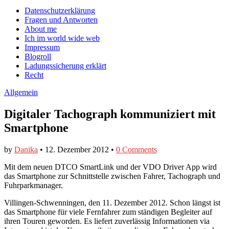
auf
auf
devildeli
Main
Skip
Datenschutzerklärung
Facebook
Twitter
auf
to
Fragen und Antworten
anzeigen
anzeigen
Instagram
menu
content
About me
anzeigen
Ich im world wide web
Impressum
Blogroll
Ladungssicherung erklärt
Recht
Allgemein
Digitaler Tachograph kommuniziert mit
Smartphone
by
Danika
•
12. Dezember 2012
•
0 Comments
Mit dem neuen DTCO SmartLink und der VDO Driver App wird
das Smartphone zur Schnittstelle zwischen Fahrer, Tachograph und
Fuhrparkmanager.
Villingen-Schwenningen, den 11. Dezember 2012. Schon längst ist
das Smartphone für viele Fernfahrer zum ständigen Begleiter auf
ihren Touren geworden. Es liefert zuverlässig Informationen via