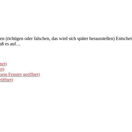
en (richtigen oder falschen, das wird sich später herausstellen) Entsche
Daß es auf…
net)
et)
uem Fenster geöffnet)
öffnet)