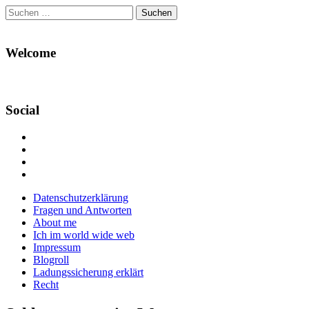
Suchen
nach:
Welcome
Social
Profil
von
Profil
Danikas
von
Profil
Blog
CrazyDevilDeli
von
Google+
auf
auf
devildeli
Main
Skip
Datenschutzerklärung
Facebook
Twitter
auf
to
Fragen und Antworten
anzeigen
anzeigen
Instagram
menu
content
About me
anzeigen
Ich im world wide web
Impressum
Blogroll
Ladungssicherung erklärt
Recht