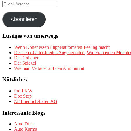
E-
Mail-
Adresse
Abonnieren
Lustiges von unterwegs
Wenn Döner essen Flipperautomaten-Feeling macht
Der tiefer-härter-breiter-Angeber oder „Wie Frau einen Möchte
Das Coilauge
Der Spiegel
Wie man Verlader auf den Arm nimmt
Nützliches
Pro LKW
Doc Stop
ZF Friedrichshafen AG
Interessante Blogs
Auto Diva
Auto Karma