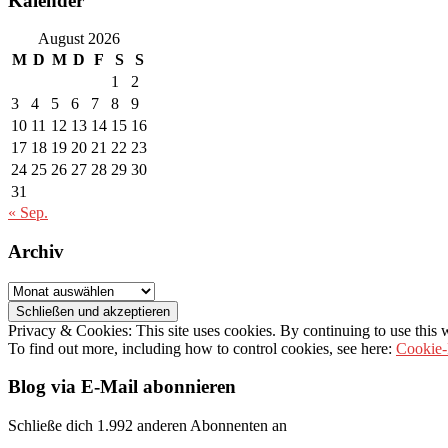
Kalender
August 2026
M
D
M
D
F
S
S
1
2
3
4
5
6
7
8
9
10
11
12
13
14
15
16
17
18
19
20
21
22
23
24
25
26
27
28
29
30
31
« Sep.
Archiv
Archiv
Privacy & Cookies: This site uses cookies. By continuing to use this w
To find out more, including how to control cookies, see here:
Cookie-
Blog via E-Mail abonnieren
Schließe dich 1.992 anderen Abonnenten an