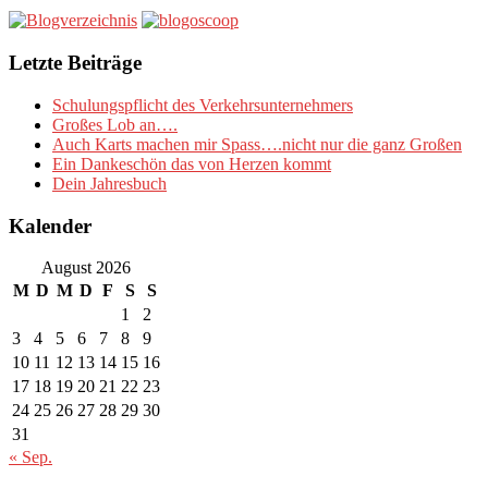
Letzte Beiträge
Schulungspflicht des Verkehrsunternehmers
Großes Lob an….
Auch Karts machen mir Spass….nicht nur die ganz Großen
Ein Dankeschön das von Herzen kommt
Dein Jahresbuch
Kalender
August 2026
M
D
M
D
F
S
S
1
2
3
4
5
6
7
8
9
10
11
12
13
14
15
16
17
18
19
20
21
22
23
24
25
26
27
28
29
30
31
« Sep.