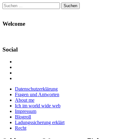
Suchen
nach:
Welcome
Social
Profil
von
Profil
Danikas
von
Profil
Blog
CrazyDevilDeli
von
Google+
auf
auf
devildeli
Main
Skip
Datenschutzerklärung
Facebook
Twitter
auf
to
Fragen und Antworten
anzeigen
anzeigen
Instagram
menu
content
About me
anzeigen
Ich im world wide web
Impressum
Blogroll
Ladungssicherung erklärt
Recht