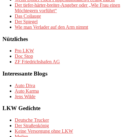
Der tiefer-härter-breiter-Angeber oder „Wie Frau einen
Möchtegern vorführt“
Das Coilauge
Der Spiegel
Wie man Verlader auf den Arm nimmt
Nützliches
Pro LKW
Doc Stop
ZF Friedrichshafen AG
Interessante Blogs
Auto Diva
Auto Karma
Jens Wilde
LKW Gedichte
Deutsche Trucker
Der Straßenkönig
Keine Versorgung ohne LKW
Meilen