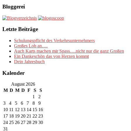
Bloggerei
Letzte Beiträge
Schulungspflicht des Verkehrsunternehmers
Großes Lob an….
Auch Karts machen mir Spass….nicht nur die ganz Großen
Ein Dankeschön das von Herzen kommt
Dein Jahresbuch
Kalender
August 2026
M
D
M
D
F
S
S
1
2
3
4
5
6
7
8
9
10
11
12
13
14
15
16
17
18
19
20
21
22
23
24
25
26
27
28
29
30
31