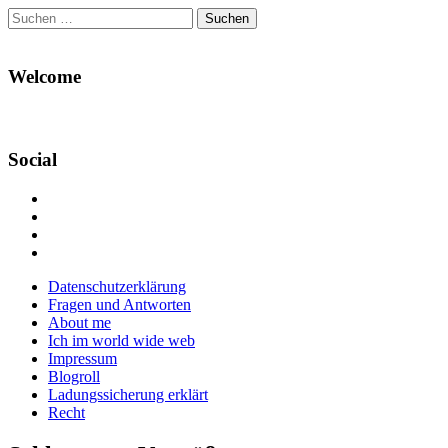
Suchen
nach:
Welcome
Social
Profil
von
Profil
Danikas
von
Profil
Blog
CrazyDevilDeli
von
Google+
auf
auf
devildeli
Main
Skip
Datenschutzerklärung
Facebook
Twitter
auf
to
Fragen und Antworten
anzeigen
anzeigen
Instagram
menu
content
About me
anzeigen
Ich im world wide web
Impressum
Blogroll
Ladungssicherung erklärt
Recht