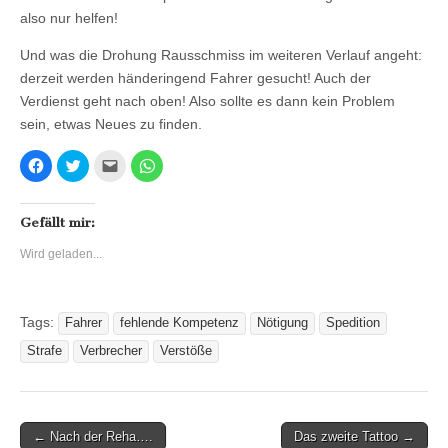
also nur helfen!
Und was die Drohung Rausschmiss im weiteren Verlauf angeht:
derzeit werden händeringend Fahrer gesucht! Auch der
Verdienst geht nach oben! Also sollte es dann kein Problem
sein, etwas Neues zu finden.
K
K
K
K
l
l
l
l
i
i
i
i
c
c
c
c
k
k
k
k
,
,
,
e
Gefällt mir:
u
u
u
n
m
m
m
,
Wird geladen...
a
ü
d
u
u
b
i
m
f
e
e
a
F
r
s
u
a
T
e
f
c
w
i
W
Tags:
Fahrer
fehlende Kompetenz
Nötigung
Spedition
e
i
n
h
b
t
e
a
Strafe
Verbrecher
Verstöße
o
t
m
t
o
e
F
s
k
r
r
A
z
z
e
p
u
u
u
p
t
t
n
z
e
e
d
u
Post
← Nach der Reha….
Das zweite Tattoo →
i
i
p
t