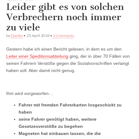
Facebook
anzeigen
anzeigen
Leider gibt es von solchen
anzeigen
Verbrechern noch immer
zu viele
by
Danika
•
25. April 2018
•
2 Comments
Gestern habe ich einen Bericht gelesen, in dem es um den
Leiter einer Speditionsabteilung
ging, der in über 70 Fällen von
seinen Fahrern Verstöße gegen die Sozialvorschriften verlangt
haben soll. Aber damit nicht genug.
Ihm wird vorgeworfen…
Fahrer mit fremden Fahrerkarten losgeschickt zu
haben
seine Fahrer genötigt haben, weitere
Gesetzesverstöße zu begehen
Magneten hat einbauen lassen, die die