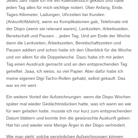
Jedes Jahr habe ich mir ein Kalenderbuch gekauft und habe
jeden Tag alles für mich wichtige notiert. Über Anfang, Ende,
Tages-Kilometer, Ladungen, Uhrzeiten bei Kunden
(Ankunft/Abfahrt), wenn es Komplikationen gab, Telefonate mit
der Dispo (wenn sie relevant waren), Lenkzeiten, Arbeitszeiten,
Bereitschaft und Pausen….jeden Tag. Und am Ende der Woche
dann die Lenkzeiten, Arbeitszeiten, Bereitschaftszeiten und
Pausen addiert und schon hatte ich den Überblick für die Woche
und vor allem für die Doppelwoche. Dazu habe ich mir jeden
Tag einen Ausdruck gemacht und an den entsprechenden Tag
geheftet. Jaaa, ich weiss, so viel Papier. Aber dafür habe ich
meine eigenen Digi-Tacho-Rollen gehabt, selbst gekauft. Das
war es mir wert.
Ein weitere Vorteil der Aufzeichnungen: wenn die Dispo Wochen
später mal wieder Gedächtnislücken hatte, was ich wann wo wie
für wen geladen hatte, musste ich nur kurz zum entsprechenden
Datum blättern und konnte ihm die gewünschte Auskunft geben.
Hat hin und wieder eine Menge Ärger in der Dispo verhindert.
Wie man sieht: solche persönlichen Aufzeichnungen können