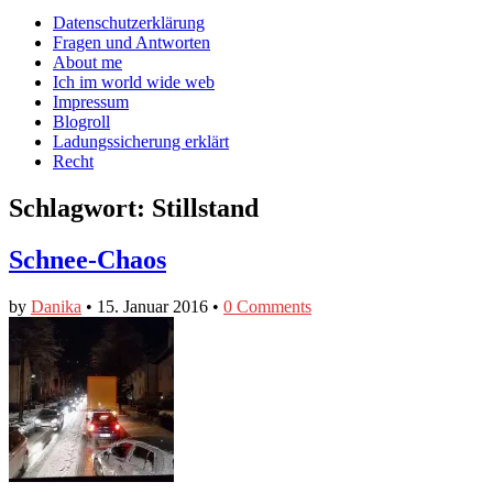
auf
auf
devildeli
Main
Skip
Datenschutzerklärung
Facebook
Twitter
auf
to
Fragen und Antworten
anzeigen
anzeigen
Instagram
menu
content
About me
anzeigen
Ich im world wide web
Impressum
Blogroll
Ladungssicherung erklärt
Recht
Schlagwort:
Stillstand
Schnee-Chaos
by
Danika
•
15. Januar 2016
•
0 Comments