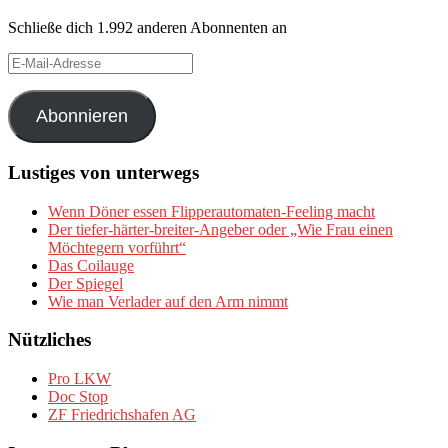
Schließe dich 1.992 anderen Abonnenten an
E-
Mail-
Adresse
Abonnieren
Lustiges von unterwegs
Wenn Döner essen Flipperautomaten-Feeling macht
Der tiefer-härter-breiter-Angeber oder „Wie Frau einen
Möchtegern vorführt“
Das Coilauge
Der Spiegel
Wie man Verlader auf den Arm nimmt
Nützliches
Pro LKW
Doc Stop
ZF Friedrichshafen AG