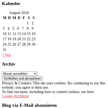
Kalender
August 2026
M
D
M
D
F
S
S
1
2
3
4
5
6
7
8
9
10
11
12
13
14
15
16
17
18
19
20
21
22
23
24
25
26
27
28
29
30
31
« Sep.
Archiv
Archiv
Privacy & Cookies: This site uses cookies. By continuing to use this
website, you agree to their use.
To find out more, including how to control cookies, see here:
Cookie-Richtlinie
Blog via E-Mail abonnieren