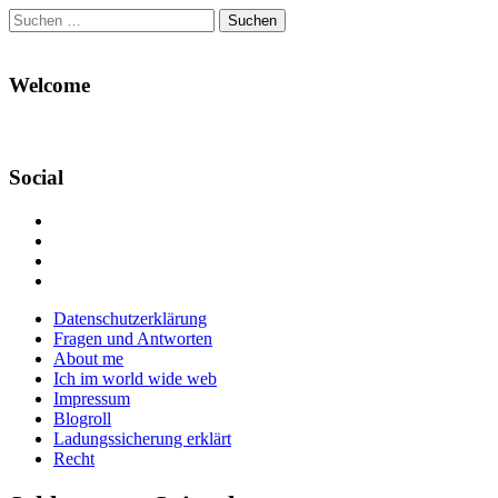
Suchen
nach:
Welcome
Social
Profil
von
Profil
Danikas
von
Profil
Blog
CrazyDevilDeli
von
Google+
auf
auf
devildeli
Main
Skip
Datenschutzerklärung
Facebook
Twitter
auf
to
Fragen und Antworten
anzeigen
anzeigen
Instagram
menu
content
About me
anzeigen
Ich im world wide web
Impressum
Blogroll
Ladungssicherung erklärt
Recht