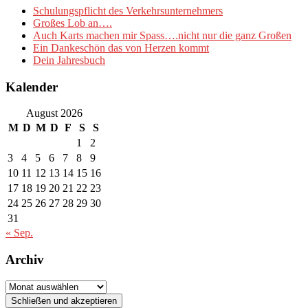
Schulungspflicht des Verkehrsunternehmers
Großes Lob an….
Auch Karts machen mir Spass….nicht nur die ganz Großen
Ein Dankeschön das von Herzen kommt
Dein Jahresbuch
Kalender
August 2026
M
D
M
D
F
S
S
1
2
3
4
5
6
7
8
9
10
11
12
13
14
15
16
17
18
19
20
21
22
23
24
25
26
27
28
29
30
31
« Sep.
Archiv
Archiv