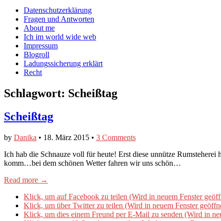
auf
auf
devildeli
Main
Skip
Datenschutzerklärung
Facebook
Twitter
auf
to
Fragen und Antworten
anzeigen
anzeigen
Instagram
menu
content
About me
anzeigen
Ich im world wide web
Impressum
Blogroll
Ladungssicherung erklärt
Recht
Schlagwort:
Scheißtag
Scheißtag
by
Danika
•
18. März 2015
•
3 Comments
Ich hab die Schnauze voll für heute! Erst diese unnütze Rumstehere
komm…bei dem schönen Wetter fahren wir uns schön…
Read more →
Klick, um auf Facebook zu teilen (Wird in neuem Fenster geöff
Klick, um über Twitter zu teilen (Wird in neuem Fenster geöffn
Klick, um dies einem Freund per E-Mail zu senden (Wird in ne