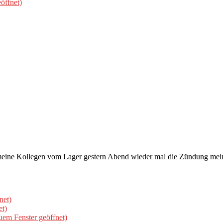
öffnet)
Da meine Kollegen vom Lager gestern Abend wieder mal die Zündung me
net)
et)
uem Fenster geöffnet)