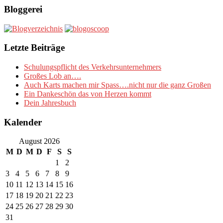
Bloggerei
Letzte Beiträge
Schulungspflicht des Verkehrsunternehmers
Großes Lob an….
Auch Karts machen mir Spass….nicht nur die ganz Großen
Ein Dankeschön das von Herzen kommt
Dein Jahresbuch
Kalender
August 2026
M
D
M
D
F
S
S
1
2
3
4
5
6
7
8
9
10
11
12
13
14
15
16
17
18
19
20
21
22
23
24
25
26
27
28
29
30
31