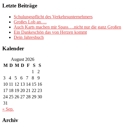
Letzte Beiträge
Schulungspflicht des Verkehrsunternehmers
Großes Lob an….
Auch Karts machen mir Spass….nicht nur die ganz Großen
Ein Dankeschön das von Herzen kommt
Dein Jahresbuch
Kalender
August 2026
M
D
M
D
F
S
S
1
2
3
4
5
6
7
8
9
10
11
12
13
14
15
16
17
18
19
20
21
22
23
24
25
26
27
28
29
30
31
« Sep.
Archiv