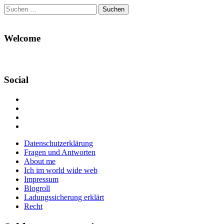
Suchen
nach:
Welcome
Social
Profil
von
Profil
Danikas
von
Profil
Blog
CrazyDevilDeli
von
Google+
auf
auf
devildeli
Main
Skip
Datenschutzerklärung
Facebook
Twitter
auf
to
Fragen und Antworten
anzeigen
anzeigen
Instagram
menu
content
About me
anzeigen
Ich im world wide web
Impressum
Blogroll
Ladungssicherung erklärt
Recht