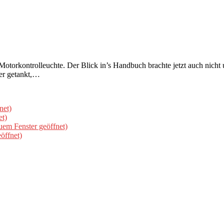
torkontrolleuchte. Der Blick in’s Handbuch brachte jetzt auch nicht 
er getankt,…
net)
et)
uem Fenster geöffnet)
öffnet)