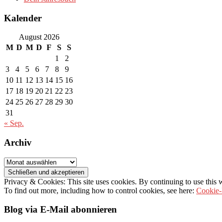
Kalender
August 2026
M
D
M
D
F
S
S
1
2
3
4
5
6
7
8
9
10
11
12
13
14
15
16
17
18
19
20
21
22
23
24
25
26
27
28
29
30
31
« Sep.
Archiv
Archiv
Privacy & Cookies: This site uses cookies. By continuing to use this w
To find out more, including how to control cookies, see here:
Cookie-
Blog via E-Mail abonnieren