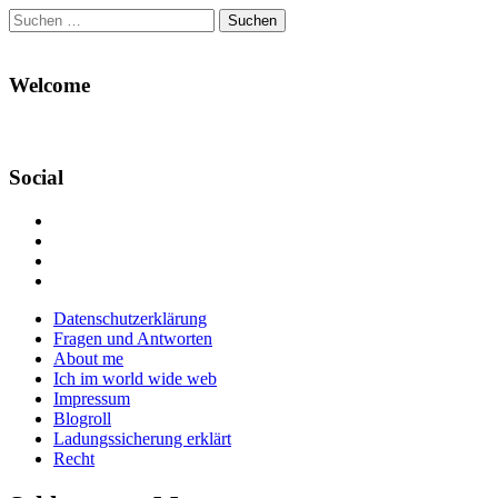
Suchen
nach:
Welcome
Social
Profil
von
Profil
Danikas
von
Profil
Blog
CrazyDevilDeli
von
Google+
auf
auf
devildeli
Main
Skip
Datenschutzerklärung
Facebook
Twitter
auf
to
Fragen und Antworten
anzeigen
anzeigen
Instagram
menu
content
About me
anzeigen
Ich im world wide web
Impressum
Blogroll
Ladungssicherung erklärt
Recht