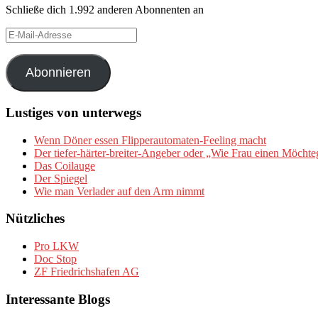
Schließe dich 1.992 anderen Abonnenten an
E-
Mail-
Adresse
Abonnieren
Lustiges von unterwegs
Wenn Döner essen Flipperautomaten-Feeling macht
Der tiefer-härter-breiter-Angeber oder „Wie Frau einen Möchte
Das Coilauge
Der Spiegel
Wie man Verlader auf den Arm nimmt
Nützliches
Pro LKW
Doc Stop
ZF Friedrichshafen AG
Interessante Blogs