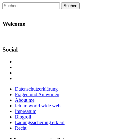
Suchen
nach:
Welcome
Social
Profil
von
Profil
Danikas
von
Profil
Blog
CrazyDevilDeli
von
Google+
auf
auf
devildeli
Main
Skip
Datenschutzerklärung
Facebook
Twitter
auf
to
Fragen und Antworten
anzeigen
anzeigen
Instagram
menu
content
About me
anzeigen
Ich im world wide web
Impressum
Blogroll
Ladungssicherung erklärt
Recht