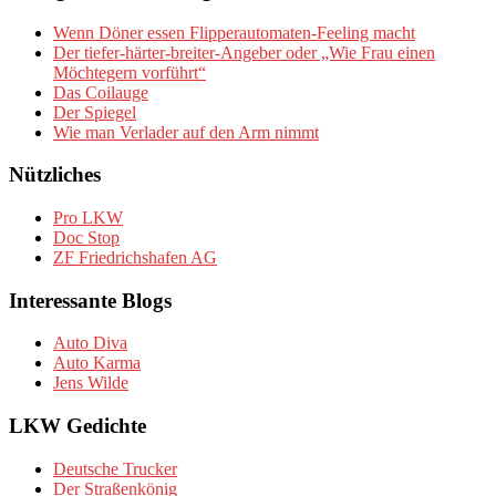
Wenn Döner essen Flipperautomaten-Feeling macht
Der tiefer-härter-breiter-Angeber oder „Wie Frau einen
Möchtegern vorführt“
Das Coilauge
Der Spiegel
Wie man Verlader auf den Arm nimmt
Nützliches
Pro LKW
Doc Stop
ZF Friedrichshafen AG
Interessante Blogs
Auto Diva
Auto Karma
Jens Wilde
LKW Gedichte
Deutsche Trucker
Der Straßenkönig