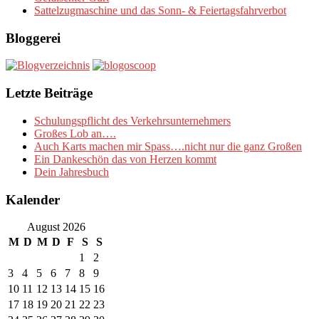
Sattelzugmaschine und das Sonn- & Feiertagsfahrverbot
Bloggerei
Letzte Beiträge
Schulungspflicht des Verkehrsunternehmers
Großes Lob an….
Auch Karts machen mir Spass….nicht nur die ganz Großen
Ein Dankeschön das von Herzen kommt
Dein Jahresbuch
Kalender
August 2026
M
D
M
D
F
S
S
1
2
3
4
5
6
7
8
9
10
11
12
13
14
15
16
17
18
19
20
21
22
23