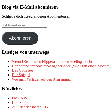
Blog via E-Mail abonnieren
Schließe dich 1.992 anderen Abonnenten an
E-
Mail-
Adresse
Abonnieren
Lustiges von unterwegs
Wenn Döner essen Flipperautomaten-Feeling macht
Der tiefer-härter-breiter-Angeber oder „Wie Frau einen Möchte
Das Coilauge
Der Spiegel
Wie man Verlader auf den Arm nimmt
Nützliches
Pro LKW
Doc Stop
ZF Friedrichshafen AG