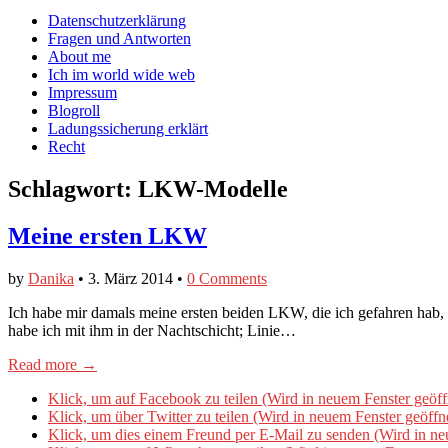
auf
auf
devildeli
Main
Skip
Datenschutzerklärung
Facebook
Twitter
auf
to
Fragen und Antworten
anzeigen
anzeigen
Instagram
menu
content
About me
anzeigen
Ich im world wide web
Impressum
Blogroll
Ladungssicherung erklärt
Recht
Schlagwort:
LKW-Modelle
Meine ersten LKW
by
Danika
•
3. März 2014
•
0 Comments
Ich habe mir damals meine ersten beiden LKW, die ich gefahren hab
habe ich mit ihm in der Nachtschicht; Linie…
Read more →
Klick, um auf Facebook zu teilen (Wird in neuem Fenster geöff
Klick, um über Twitter zu teilen (Wird in neuem Fenster geöffn
Klick, um dies einem Freund per E-Mail zu senden (Wird in ne