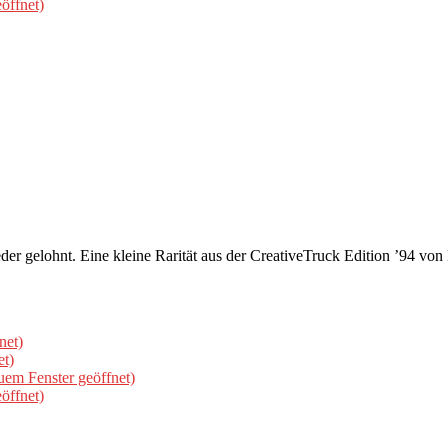
öffnet)
er gelohnt. Eine kleine Rarität aus der CreativeTruck Edition ’94 v
net)
et)
uem Fenster geöffnet)
öffnet)