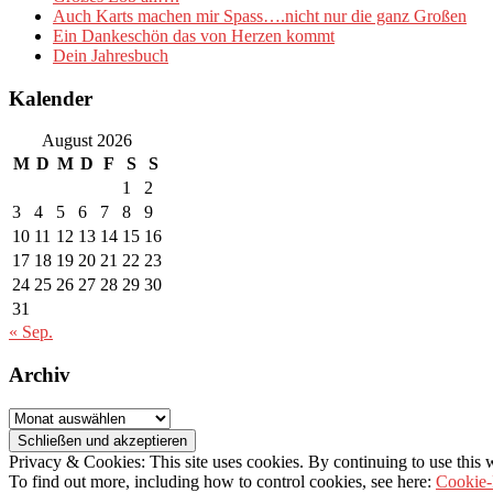
Auch Karts machen mir Spass….nicht nur die ganz Großen
Ein Dankeschön das von Herzen kommt
Dein Jahresbuch
Kalender
August 2026
M
D
M
D
F
S
S
1
2
3
4
5
6
7
8
9
10
11
12
13
14
15
16
17
18
19
20
21
22
23
24
25
26
27
28
29
30
31
« Sep.
Archiv
Archiv
Privacy & Cookies: This site uses cookies. By continuing to use this w
To find out more, including how to control cookies, see here:
Cookie-