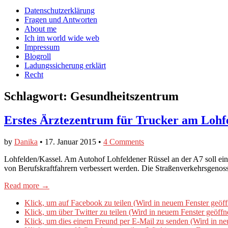
auf
auf
devildeli
Main
Skip
Datenschutzerklärung
Facebook
Twitter
auf
to
Fragen und Antworten
anzeigen
anzeigen
Instagram
menu
content
About me
anzeigen
Ich im world wide web
Impressum
Blogroll
Ladungssicherung erklärt
Recht
Schlagwort:
Gesundheitszentrum
Erstes Ärztezentrum für Trucker am Lohf
by
Danika
•
17. Januar 2015
•
4 Comments
Lohfelden/Kassel. Am Autohof Lohfeldener Rüssel an der A7 soll ein
von Berufskraftfahrern verbessert werden. Die Straßenverkehrsgenos
Read more →
Klick, um auf Facebook zu teilen (Wird in neuem Fenster geöff
Klick, um über Twitter zu teilen (Wird in neuem Fenster geöffn
Klick, um dies einem Freund per E-Mail zu senden (Wird in ne