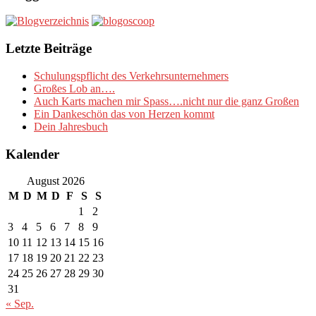
Letzte Beiträge
Schulungspflicht des Verkehrsunternehmers
Großes Lob an….
Auch Karts machen mir Spass….nicht nur die ganz Großen
Ein Dankeschön das von Herzen kommt
Dein Jahresbuch
Kalender
August 2026
M
D
M
D
F
S
S
1
2
3
4
5
6
7
8
9
10
11
12
13
14
15
16
17
18
19
20
21
22
23
24
25
26
27
28
29
30
31
« Sep.