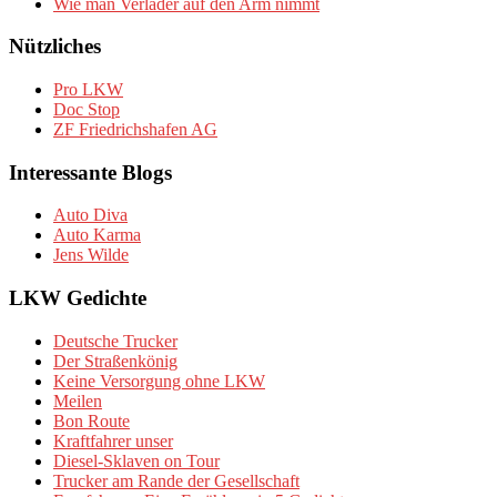
Wie man Verlader auf den Arm nimmt
Nützliches
Pro LKW
Doc Stop
ZF Friedrichshafen AG
Interessante Blogs
Auto Diva
Auto Karma
Jens Wilde
LKW Gedichte
Deutsche Trucker
Der Straßenkönig
Keine Versorgung ohne LKW
Meilen
Bon Route
Kraftfahrer unser
Diesel-Sklaven on Tour
Trucker am Rande der Gesellschaft