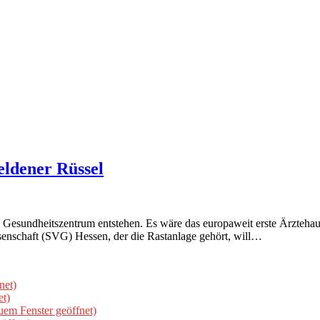
eldener Rüssel
 Gesundheitszentrum entstehen. Es wäre das europaweit erste Ärztehaus
senschaft (SVG) Hessen, der die Rastanlage gehört, will…
net)
et)
uem Fenster geöffnet)