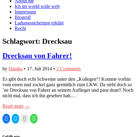
content
About me
auf
Twitter
Instagram
Ich im world wide web
Facebook
anzeigen
anzeigen
Impressum
anzeigen
Blogroll
Ladungssicherung erklärt
Recht
Schlagwort:
Drecksau
Drecksau von Fahrer!
by
Danika
•
17. Juli 2014
•
2 Comments
Es gibt doch echt Schweine unter den „Kollegen“! Komme vorhin
vom essen und zockel ganz gemütlich zum LKW. Da steht doch so
’ne Drecksau von Fahrer an seinem Auflieger und pisst dran!! Noch
nicht mal, dass ich ihn gesehen hab,…
Read more →
Klick,
Klick,
Klick,
Klicken,
um
um
um
um
auf
über
dies
auf
Facebook
Twitter
einem
WhatsApp
zu
zu
Freund
zu
teilen
teilen
per
teilen
Gefällt mir: