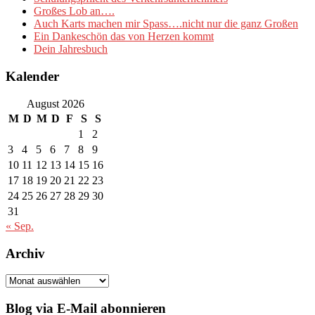
Großes Lob an….
Auch Karts machen mir Spass….nicht nur die ganz Großen
Ein Dankeschön das von Herzen kommt
Dein Jahresbuch
Kalender
August 2026
M
D
M
D
F
S
S
1
2
3
4
5
6
7
8
9
10
11
12
13
14
15
16
17
18
19
20
21
22
23
24
25
26
27
28
29
30
31
« Sep.
Archiv
Archiv
Blog via E-Mail abonnieren