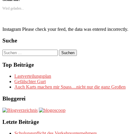
(Wird
(Wird
E-
(Wird
in
in
Mail
in
Wird geladen...
neuem
neuem
zu
neuem
Fenster
Fenster
senden
Fenster
geöffnet)
geöffnet)
(Wird
geöffnet)
in
neuem
Fenster
Instagram Please check your feed, the data was entered incorrectly.
geöffnet)
Suche
Suchen
nach:
Top Beiträge
Lastverteilungsplan
Gefälschter Gurt
Auch Karts machen mir Spass....nicht nur die ganz Großen
Bloggerei
Letzte Beiträge
Schulungspflicht des Verkehrsunternehmers