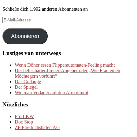
Schließe dich 1.992 anderen Abonnenten an
E-
Mail-
Adresse
Abonnieren
Lustiges von unterwegs
Wenn Döner essen Flipperautomaten-Feeling macht
Der tiefer-härter-breiter-Angeber oder „Wie Frau einen
Möchtegern vorführt“
Das Coilauge
Der Spiegel
Wie man Verlader auf den Arm nimmt
Nützliches
Pro LKW
Doc Stop
ZF Friedrichshafen AG