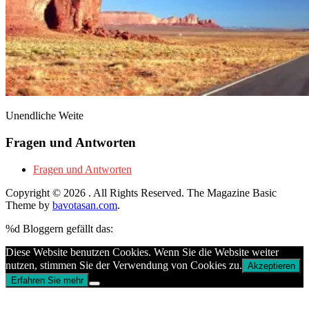
Unendliche Weite
Fragen und Antworten
Fragen und Antworten
Copyright © 2026
. All Rights Reserved.
The Magazine Basic
Theme by
bavotasan.com
.
%d
Bloggern gefällt das:
Diese Website benutzen Cookies. Wenn Sie die Website weiter
nutzen, stimmen Sie der Verwendung von Cookies zu.
Akzeptieren
Erfahren Sie mehr