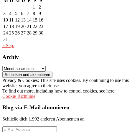
M
D
M
D
F
S
S
1
2
3
4
5
6
7
8
9
10
11
12
13
14
15
16
17
18
19
20
21
22
23
24
25
26
27
28
29
30
31
« Sep.
Archiv
Archiv
Privacy & Cookies: This site uses cookies. By continuing to use this
website, you agree to their use.
To find out more, including how to control cookies, see here:
Cookie-Richtlinie
Blog via E-Mail abonnieren
Schließe dich 1.992 anderen Abonnenten an
E-