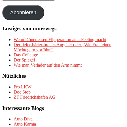
Mail-
Adresse
Abonnieren
Lustiges von unterwegs
Wenn Döner essen Flipperautomaten-Feeling macht
Der tiefer-härter-breiter-Angeber oder „Wie Frau einen
Möchtegern vorführt“
Das Coilauge
Der Spiegel
Wie man Verlader auf den Arm nimmt
Nützliches
Pro LKW
Doc Stop
ZF Friedrichshafen AG
Interessante Blogs
Auto Diva
Auto Karma