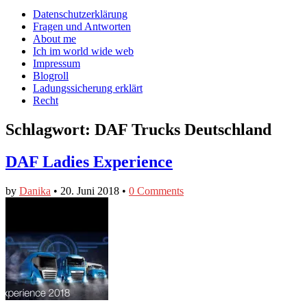
auf
auf
devildeli
Main
Skip
Datenschutzerklärung
Facebook
Twitter
auf
to
Fragen und Antworten
anzeigen
anzeigen
Instagram
menu
content
About me
anzeigen
Ich im world wide web
Impressum
Blogroll
Ladungssicherung erklärt
Recht
Schlagwort:
DAF Trucks Deutschland
DAF Ladies Experience
by
Danika
•
20. Juni 2018
•
0 Comments