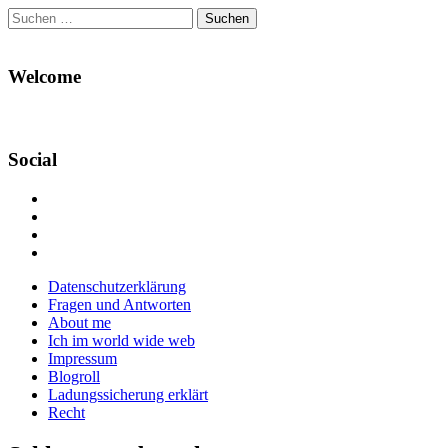
Suchen
nach:
Welcome
Social
Profil
von
Profil
Danikas
von
Profil
Blog
CrazyDevilDeli
von
Google+
auf
auf
devildeli
Main
Skip
Datenschutzerklärung
Facebook
Twitter
auf
to
Fragen und Antworten
anzeigen
anzeigen
Instagram
menu
content
About me
anzeigen
Ich im world wide web
Impressum
Blogroll
Ladungssicherung erklärt
Recht