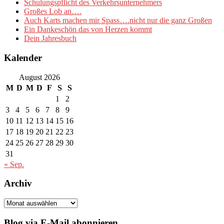
Schulungspflicht des Verkehrsunternehmers
Großes Lob an….
Auch Karts machen mir Spass….nicht nur die ganz Großen
Ein Dankeschön das von Herzen kommt
Dein Jahresbuch
Kalender
August 2026
M
D
M
D
F
S
S
1
2
3
4
5
6
7
8
9
10
11
12
13
14
15
16
17
18
19
20
21
22
23
24
25
26
27
28
29
30
31
« Sep.
Archiv
Archiv
Blog via E-Mail abonnieren