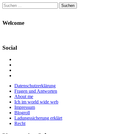
Suchen
nach:
Welcome
Social
Profil
von
Profil
Danikas
von
Profil
Blog
CrazyDevilDeli
von
Google+
auf
auf
devildeli
Main
Skip
Datenschutzerklärung
Facebook
Twitter
auf
to
Fragen und Antworten
anzeigen
anzeigen
Instagram
menu
content
About me
anzeigen
Ich im world wide web
Impressum
Blogroll
Ladungssicherung erklärt
Recht