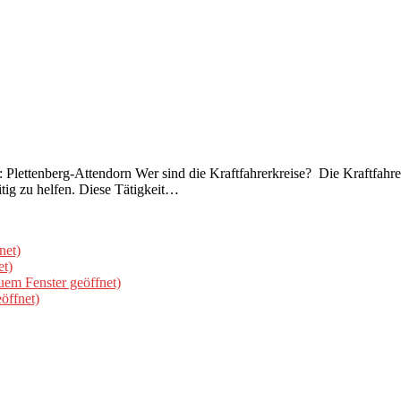
is: Plettenberg-Attendorn Wer sind die Kraftfahrerkreise? Die Kraftfah
ig zu helfen. Diese Tätigkeit…
net)
et)
uem Fenster geöffnet)
öffnet)