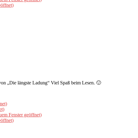
öffnet)
1 von „Die längste Ladung“ Viel Spaß beim Lesen. 🙂
net)
et)
uem Fenster geöffnet)
öffnet)