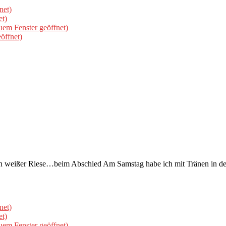
net)
et)
uem Fenster geöffnet)
öffnet)
ein weißer Riese…beim Abschied Am Samstag habe ich mit Tränen in d
net)
et)
uem Fenster geöffnet)