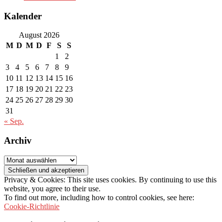
Kalender
August 2026
M
D
M
D
F
S
S
1
2
3
4
5
6
7
8
9
10
11
12
13
14
15
16
17
18
19
20
21
22
23
24
25
26
27
28
29
30
31
« Sep.
Archiv
Archiv
Privacy & Cookies: This site uses cookies. By continuing to use this
website, you agree to their use.
To find out more, including how to control cookies, see here:
Cookie-Richtlinie