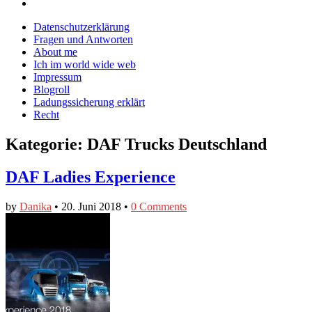
Blog
CrazyDevilDeli
von
Google+
auf
auf
devildeli
Main
Skip
Datenschutzerklärung
Facebook
Twitter
auf
to
Fragen und Antworten
anzeigen
anzeigen
Instagram
menu
content
About me
anzeigen
Ich im world wide web
Impressum
Blogroll
Ladungssicherung erklärt
Recht
Kategorie:
DAF Trucks Deutschland
DAF Ladies Experience
by
Danika
•
20. Juni 2018
•
0 Comments