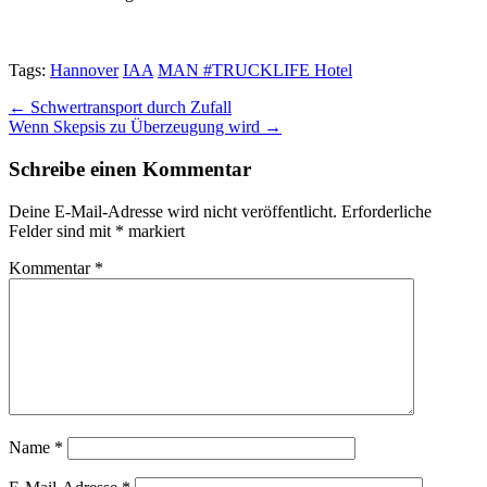
Tags:
Hannover
IAA
MAN #TRUCKLIFE Hotel
Post
← Schwertransport durch Zufall
Wenn Skepsis zu Überzeugung wird →
navigation
Schreibe einen Kommentar
Deine E-Mail-Adresse wird nicht veröffentlicht.
Erforderliche
Felder sind mit
*
markiert
Kommentar
*
Name
*