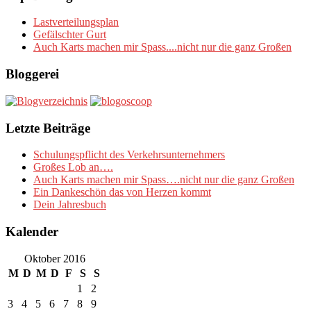
Lastverteilungsplan
Gefälschter Gurt
Auch Karts machen mir Spass....nicht nur die ganz Großen
Bloggerei
Letzte Beiträge
Schulungspflicht des Verkehrsunternehmers
Großes Lob an….
Auch Karts machen mir Spass….nicht nur die ganz Großen
Ein Dankeschön das von Herzen kommt
Dein Jahresbuch
Kalender
Oktober 2016
M
D
M
D
F
S
S
1
2
3
4
5
6
7
8
9