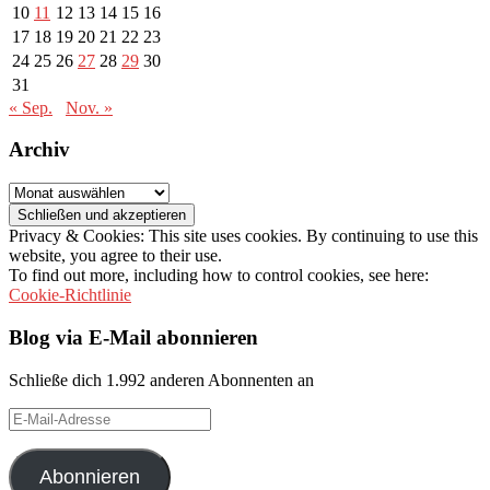
10
11
12
13
14
15
16
17
18
19
20
21
22
23
24
25
26
27
28
29
30
31
« Sep.
Nov. »
Archiv
Archiv
Privacy & Cookies: This site uses cookies. By continuing to use this
website, you agree to their use.
To find out more, including how to control cookies, see here:
Cookie-Richtlinie
Blog via E-Mail abonnieren
Schließe dich 1.992 anderen Abonnenten an
E-
Mail-
Adresse
Abonnieren