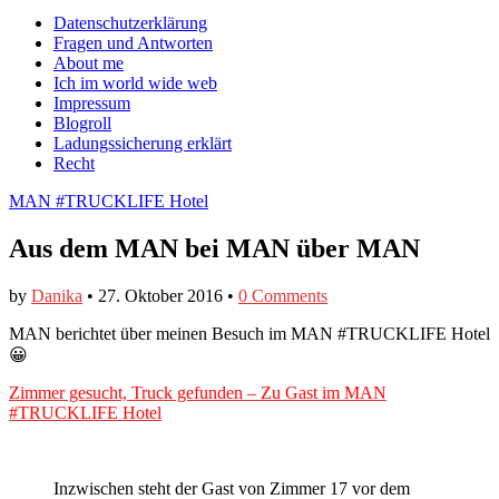
auf
auf
devildeli
Main
Skip
Datenschutzerklärung
Facebook
Twitter
auf
to
Fragen und Antworten
anzeigen
anzeigen
Instagram
menu
content
About me
anzeigen
Ich im world wide web
Impressum
Blogroll
Ladungssicherung erklärt
Recht
MAN #TRUCKLIFE Hotel
Aus dem MAN bei MAN über MAN
by
Danika
•
27. Oktober 2016
•
0 Comments
MAN berichtet über meinen Besuch im MAN #TRUCKLIFE Hotel
😀
Zimmer gesucht, Truck gefunden – Zu Gast im MAN
#TRUCKLIFE Hotel
Inzwischen steht der Gast von Zimmer 17 vor dem