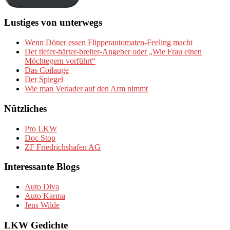
Lustiges von unterwegs
Wenn Döner essen Flipperautomaten-Feeling macht
Der tiefer-härter-breiter-Angeber oder „Wie Frau einen
Möchtegern vorführt“
Das Coilauge
Der Spiegel
Wie man Verlader auf den Arm nimmt
Nützliches
Pro LKW
Doc Stop
ZF Friedrichshafen AG
Interessante Blogs
Auto Diva
Auto Karma
Jens Wilde
LKW Gedichte