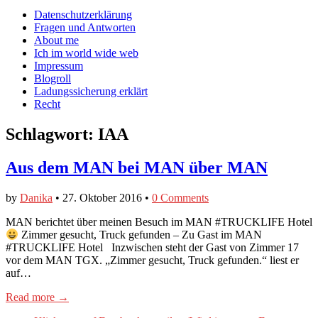
auf
auf
devildeli
Main
Skip
Datenschutzerklärung
Facebook
Twitter
auf
to
Fragen und Antworten
anzeigen
anzeigen
Instagram
menu
content
About me
anzeigen
Ich im world wide web
Impressum
Blogroll
Ladungssicherung erklärt
Recht
Schlagwort:
IAA
Aus dem MAN bei MAN über MAN
by
Danika
•
27. Oktober 2016
•
0 Comments
MAN berichtet über meinen Besuch im MAN #TRUCKLIFE Hotel
Zimmer gesucht, Truck gefunden – Zu Gast im MAN
#TRUCKLIFE Hotel Inzwischen steht der Gast von Zimmer 17
vor dem MAN TGX. „Zimmer gesucht, Truck gefunden.“ liest er
auf…
Read more →