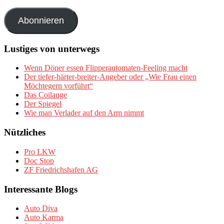
Mail-
Adresse
Abonnieren
Lustiges von unterwegs
Wenn Döner essen Flipperautomaten-Feeling macht
Der tiefer-härter-breiter-Angeber oder „Wie Frau einen
Möchtegern vorführt“
Das Coilauge
Der Spiegel
Wie man Verlader auf den Arm nimmt
Nützliches
Pro LKW
Doc Stop
ZF Friedrichshafen AG
Interessante Blogs
Auto Diva
Auto Karma