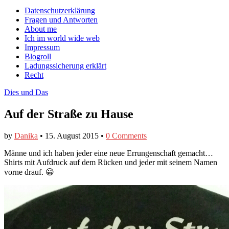
auf
auf
devildeli
Main
Skip
Datenschutzerklärung
Facebook
Twitter
auf
to
Fragen und Antworten
anzeigen
anzeigen
Instagram
menu
content
About me
anzeigen
Ich im world wide web
Impressum
Blogroll
Ladungssicherung erklärt
Recht
Dies und Das
Auf der Straße zu Hause
by
Danika
•
15. August 2015
•
0 Comments
Männe und ich haben jeder eine neue Errungenschaft gemacht…
Shirts mit Aufdruck auf dem Rücken und jeder mit seinem Namen
vorne drauf. 😀