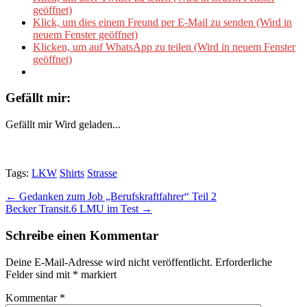
geöffnet)
Klick, um dies einem Freund per E-Mail zu senden (Wird in
neuem Fenster geöffnet)
Klicken, um auf WhatsApp zu teilen (Wird in neuem Fenster
geöffnet)
Gefällt mir:
Gefällt mir
Wird geladen...
Tags:
LKW
Shirts
Strasse
Post
← Gedanken zum Job „Berufskraftfahrer“ Teil 2
Becker Transit.6 LMU im Test →
navigation
Schreibe einen Kommentar
Deine E-Mail-Adresse wird nicht veröffentlicht.
Erforderliche
Felder sind mit
*
markiert
Kommentar
*