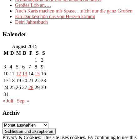
Großes Lob an….
Auch Karts machen mir Spass….nicht nur die ganz Großen
Ein Dankeschön das von Herzen kommt
Dein Jahresbuch
Kalender
August 2015
M
D
M
D
F
S
S
1
2
3
4
5
6
7
8
9
10
11
12
13
14
15
16
17
18
19
20
21
22
23
24
25
26
27
28
29
30
31
« Juli
Sep. »
Archiv
Archiv
Privacy & Cookies: This site uses cookies. By continuing to use this