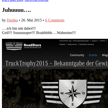
Juhuuuu….
by
Danika
•
26. Mai 2015
•
6 Comments
….ich bin mit dabei!!!
Geil!!! Suuuuuuper!!! Boahhhhh….Wahnsinn!!!