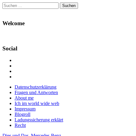
Suchen
nach:
Welcome
Social
Profil
von
Profil
Danikas
von
Profil
Blog
CrazyDevilDeli
von
Google+
auf
auf
devildeli
Main
Skip
Datenschutzerklärung
Facebook
Twitter
auf
to
Fragen und Antworten
anzeigen
anzeigen
Instagram
menu
content
About me
anzeigen
Ich im world wide web
Impressum
Blogroll
Ladungssicherung erklärt
Recht
Dies und Das
,
Mercedes-Benz