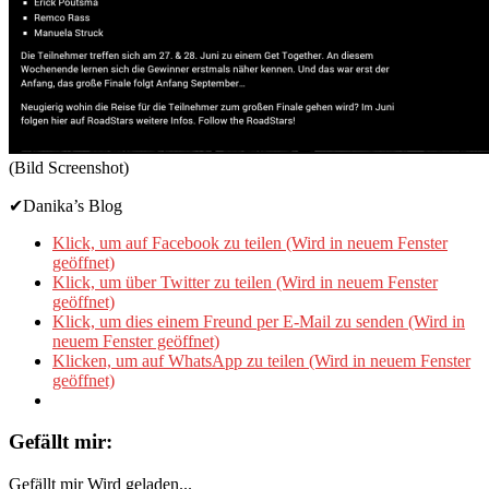
(Bild Screenshot)
✔Danika’s Blog
Klick, um auf Facebook zu teilen (Wird in neuem Fenster
geöffnet)
Klick, um über Twitter zu teilen (Wird in neuem Fenster
geöffnet)
Klick, um dies einem Freund per E-Mail zu senden (Wird in
neuem Fenster geöffnet)
Klicken, um auf WhatsApp zu teilen (Wird in neuem Fenster
geöffnet)
Gefällt mir:
Gefällt mir
Wird geladen...