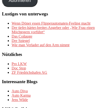
Abonnieren
Lustiges von unterwegs
Wenn Döner essen Flipperautomaten-Feeling macht
Der tiefer-härter-breiter-Angeber oder „Wie Frau einen
Möchtegern vorführt“
Das Coilauge
Der Spiegel
Wie man Verlader auf den Arm nimmt
Nützliches
Pro LKW
Doc Stop
ZF Friedrichshafen AG
Interessante Blogs
Auto Diva
Auto Karma
Jens Wilde