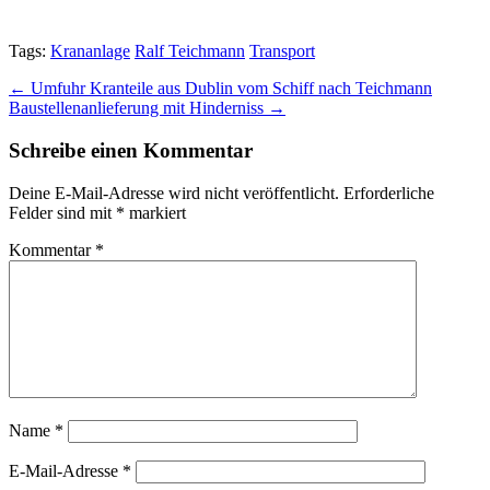
Tags:
Krananlage
Ralf Teichmann
Transport
Post
← Umfuhr Kranteile aus Dublin vom Schiff nach Teichmann
Baustellenanlieferung mit Hinderniss →
navigation
Schreibe einen Kommentar
Deine E-Mail-Adresse wird nicht veröffentlicht.
Erforderliche
Felder sind mit
*
markiert
Kommentar
*
Name
*
E-Mail-Adresse
*