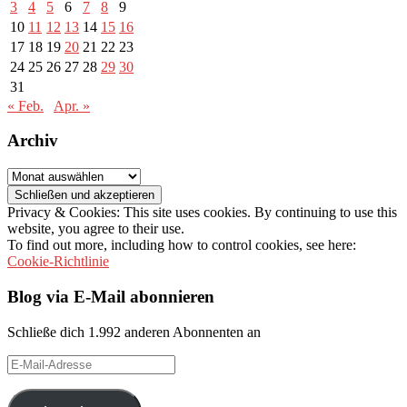
3
4
5
6
7
8
9
10
11
12
13
14
15
16
17
18
19
20
21
22
23
24
25
26
27
28
29
30
31
« Feb.
Apr. »
Archiv
Archiv
Privacy & Cookies: This site uses cookies. By continuing to use this
website, you agree to their use.
To find out more, including how to control cookies, see here:
Cookie-Richtlinie
Blog via E-Mail abonnieren
Schließe dich 1.992 anderen Abonnenten an
E-
Mail-
Adresse