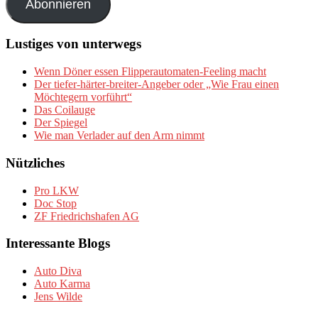
Abonnieren
Lustiges von unterwegs
Wenn Döner essen Flipperautomaten-Feeling macht
Der tiefer-härter-breiter-Angeber oder „Wie Frau einen
Möchtegern vorführt“
Das Coilauge
Der Spiegel
Wie man Verlader auf den Arm nimmt
Nützliches
Pro LKW
Doc Stop
ZF Friedrichshafen AG
Interessante Blogs
Auto Diva
Auto Karma
Jens Wilde