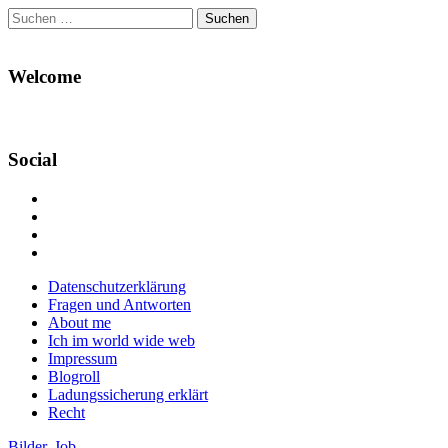
Suchen
nach:
Welcome
Social
Profil
von
Profil
Danikas
von
Profil
Blog
CrazyDevilDeli
von
Google+
auf
auf
devildeli
Main
Skip
Datenschutzerklärung
Facebook
Twitter
auf
to
Fragen und Antworten
anzeigen
anzeigen
Instagram
menu
content
About me
anzeigen
Ich im world wide web
Impressum
Blogroll
Ladungssicherung erklärt
Recht
Bilder
,
Job