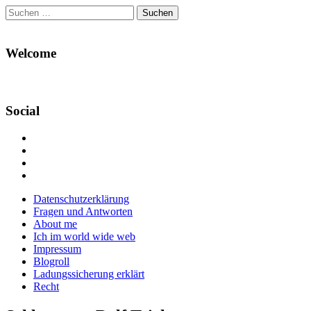
Suchen
nach:
Welcome
Social
Profil
von
Profil
Danikas
von
Profil
Blog
CrazyDevilDeli
von
Google+
auf
auf
devildeli
Main
Skip
Datenschutzerklärung
Facebook
Twitter
auf
to
Fragen und Antworten
anzeigen
anzeigen
Instagram
menu
content
About me
anzeigen
Ich im world wide web
Impressum
Blogroll
Ladungssicherung erklärt
Recht