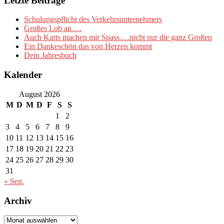
Letzte Beiträge
Schulungspflicht des Verkehrsunternehmers
Großes Lob an….
Auch Karts machen mir Spass….nicht nur die ganz Großen
Ein Dankeschön das von Herzen kommt
Dein Jahresbuch
Kalender
August 2026
M
D
M
D
F
S
S
1
2
3
4
5
6
7
8
9
10
11
12
13
14
15
16
17
18
19
20
21
22
23
24
25
26
27
28
29
30
31
« Sep.
Archiv
Archiv