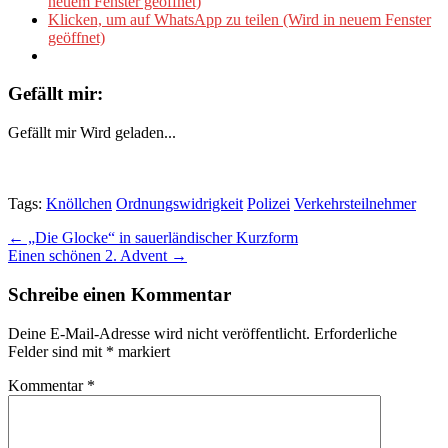
neuem Fenster geöffnet)
Klicken, um auf WhatsApp zu teilen (Wird in neuem Fenster
geöffnet)
Gefällt mir:
Gefällt mir
Wird geladen...
Tags:
Knöllchen
Ordnungswidrigkeit
Polizei
Verkehrsteilnehmer
Post
← „Die Glocke“ in sauerländischer Kurzform
Einen schönen 2. Advent →
navigation
Schreibe einen Kommentar
Deine E-Mail-Adresse wird nicht veröffentlicht.
Erforderliche
Felder sind mit
*
markiert
Kommentar
*