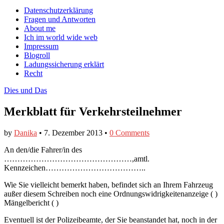
auf
auf
devildeli
Main
Skip
Datenschutzerklärung
Facebook
Twitter
auf
to
Fragen und Antworten
anzeigen
anzeigen
Instagram
menu
content
About me
anzeigen
Ich im world wide web
Impressum
Blogroll
Ladungssicherung erklärt
Recht
Dies und Das
Merkblatt für Verkehrsteilnehmer
by
Danika
•
7. Dezember 2013
•
0 Comments
An den/die Fahrer/in des
…………………………………………,amtl.
Kennzeichen………………………………..
Wie Sie vielleicht bemerkt haben, befindet sich an Ihrem Fahrzeug
außer diesem Schreiben noch eine Ordnungswidrigkeitenanzeige ( )
Mängelbericht ( )
Eventuell ist der Polizeibeamte, der Sie beanstandet hat, noch in der