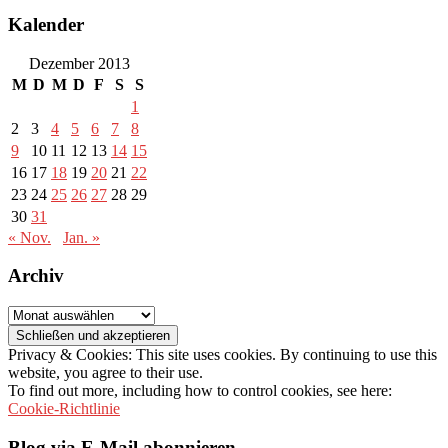
Kalender
Dezember 2013
M
D
M
D
F
S
S
1
2
3
4
5
6
7
8
9
10
11
12
13
14
15
16
17
18
19
20
21
22
23
24
25
26
27
28
29
30
31
« Nov.
Jan. »
Archiv
Archiv
Privacy & Cookies: This site uses cookies. By continuing to use this
website, you agree to their use.
To find out more, including how to control cookies, see here:
Cookie-Richtlinie
Blog via E-Mail abonnieren