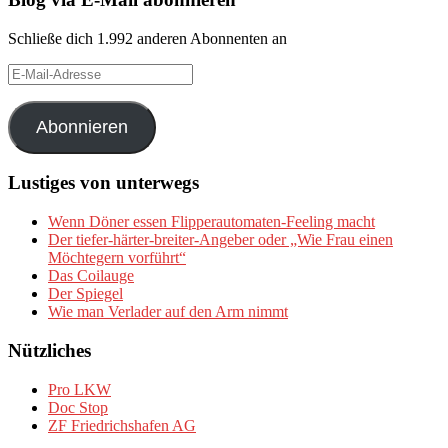
Schließe dich 1.992 anderen Abonnenten an
E-
Mail-
Adresse
Abonnieren
Lustiges von unterwegs
Wenn Döner essen Flipperautomaten-Feeling macht
Der tiefer-härter-breiter-Angeber oder „Wie Frau einen
Möchtegern vorführt“
Das Coilauge
Der Spiegel
Wie man Verlader auf den Arm nimmt
Nützliches
Pro LKW
Doc Stop
ZF Friedrichshafen AG