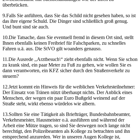
überbrücken.
9.Falls Sie anführen, dass Sie das Schild nicht gesehen haben, so ist
das ihre eigene Schuld. Die Dinger sind schließlich groß genug.
Und bunt sind sie auch.
10.Die Tatsache, dass Sie eventuell fremd in diesem Ort sind, stellt
Ihnen ebenfalls keinen Freibrief für Falschparken, zu schnelles
Fahren u.ä. aus. Die StVO gilt woanders genauso.
11.Die Ausrede ,,Arztbesuch\“ zieht ebenfalls nicht. Wenn Sie schon
zu krank sind, ein paar Meter zu Fuß zu gehen, wie wollen Sie es
dann verantworten, ein KFZ sicher durch den Straßenverkehr zu
steuern?
12.Jetzt kommt ein Hinweis für die weiblichen Verkehrsteilnehmer:
Der Einsatz von Tränen nützt überhaupt nichts. Der Anblick eines
Menschen, der wegen ein paar Euro Bußgeld weinend auf der
Straße steht, wirkt ebenso würdelos wie albern.
13.Sollten Sie eine Tätigkeit als Briefträger, Bundesbahnbeamter,
Verkehrsmeister, Hausmeister o.ä. ausführen und während der
Arbeit eine Mütze tragen, so sind Sie deswegen noch lange nicht
berechtigt, den Polizeibeamten als Kollege zu betrachten und ihn
entsprechend anzureden. Wer in unseren Augen Kollege ist,