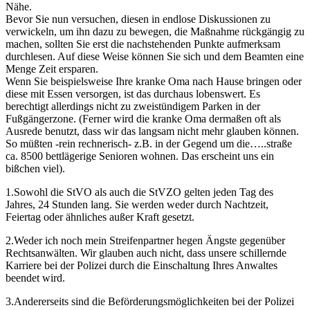
Nähe.
Bevor Sie nun versuchen, diesen in endlose Diskussionen zu
verwickeln, um ihn dazu zu bewegen, die Maßnahme rückgängig zu
machen, sollten Sie erst die nachstehenden Punkte aufmerksam
durchlesen. Auf diese Weise können Sie sich und dem Beamten eine
Menge Zeit ersparen.
Wenn Sie beispielsweise Ihre kranke Oma nach Hause bringen oder
diese mit Essen versorgen, ist das durchaus lobenswert. Es
berechtigt allerdings nicht zu zweistündigem Parken in der
Fußgängerzone. (Ferner wird die kranke Oma dermaßen oft als
Ausrede benutzt, dass wir das langsam nicht mehr glauben können.
So müßten -rein rechnerisch- z.B. in der Gegend um die…..straße
ca. 8500 bettlägerige Senioren wohnen. Das erscheint uns ein
bißchen viel).
1.Sowohl die StVO als auch die StVZO gelten jeden Tag des
Jahres, 24 Stunden lang. Sie werden weder durch Nachtzeit,
Feiertag oder ähnliches außer Kraft gesetzt.
2.Weder ich noch mein Streifenpartner hegen Ängste gegenüber
Rechtsanwälten. Wir glauben auch nicht, dass unsere schillernde
Karriere bei der Polizei durch die Einschaltung Ihres Anwaltes
beendet wird.
3.Andererseits sind die Beförderungsmöglichkeiten bei der Polizei