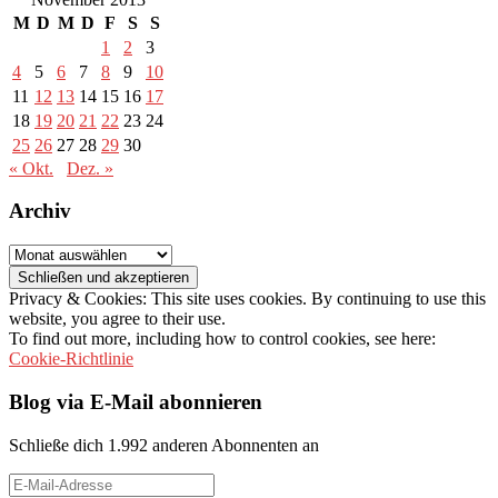
M
D
M
D
F
S
S
1
2
3
4
5
6
7
8
9
10
11
12
13
14
15
16
17
18
19
20
21
22
23
24
25
26
27
28
29
30
« Okt.
Dez. »
Archiv
Archiv
Privacy & Cookies: This site uses cookies. By continuing to use this
website, you agree to their use.
To find out more, including how to control cookies, see here:
Cookie-Richtlinie
Blog via E-Mail abonnieren
Schließe dich 1.992 anderen Abonnenten an
E-