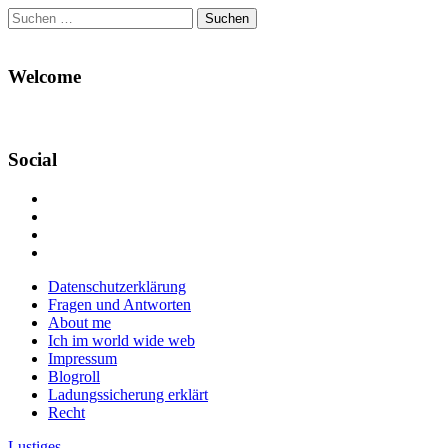
Suchen
nach:
Welcome
Social
Profil
von
Profil
Danikas
von
Profil
Blog
CrazyDevilDeli
von
Google+
auf
auf
devildeli
Main
Skip
Datenschutzerklärung
Facebook
Twitter
auf
to
Fragen und Antworten
anzeigen
anzeigen
Instagram
menu
content
About me
anzeigen
Ich im world wide web
Impressum
Blogroll
Ladungssicherung erklärt
Recht
Lustiges