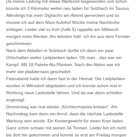
Da meine Ladung mit etwas Wartezeit losgeworden und schon
konnte ich 3 Kilometer weiter neu laden für Sulzbach im Taunus.
Allerdings hat mein Digitacho am Abend gemeckert und so
musste ich auf dem Maxi-Autohof Mücke meine Nachtruhe
einlegen. Leider viel zu früh (halb 5) rappelte am Mittwoch
morgen mein Wecker. Am liebsten hätt´ ich ihn aus dem Fenster
geschmissen.
Nach dem Abladen in Sulzbach durfte ich dann ein paar
Ortschaften weiter Leitplanken laden. Oh man…das war ein
Kampf. 88| 18 Pakete Alu-Planken. Nach der Aktion war ich
mehr wie pladdernass geschwitzt.
Feierabend hatte ich dann fast in der Heimat. Die Leitplanken
wurden in Wilnsdorf abgeladen und ich konnte schon mal in
Richtung neue Ladestelle fahren. Und da war dann schlafen
angesagt.
Donnerstag war mal wieder „Kirchturmspitze kreisen“. Am
Nachmittag kam dann ein Anruf, dass die nächste Ladestelle
Warburg sein würde. Ein Kontergewicht für einen Kran laden.
Ganz schön schwer mit seinen 34 Tonnen. Leider bin ich nicht
bis dort hin gekommen und konnte so erst am Freitag morgen