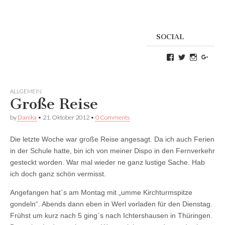
SOCIAL
Profil
Profil
Profil
Goog
von
von
von
Danikas
CrazyDevilD
devildeli
Blog
auf
auf
auf
Twitter
Instagra
ALLGEMEIN
Facebook
anzeigen
anzeigen
Große Reise
anzeigen
by
Danika
•
21. Oktober 2012
•
0 Comments
Die letzte Woche war große Reise angesagt. Da ich auch Ferien
in der Schule hatte, bin ich von meiner Dispo in den Fernverkehr
gesteckt worden. War mal wieder ne ganz lustige Sache. Hab
ich doch ganz schön vermisst.
Angefangen hat´s am Montag mit „umme Kirchturmspitze
gondeln“. Abends dann eben in Werl vorladen für den Dienstag.
Frühst um kurz nach 5 ging´s nach Ichtershausen in Thüringen.