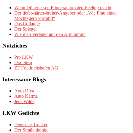
Wenn Döner essen Flipperautomaten-Feeling macht
Der tiefer-härter-breiter-Angeber oder „Wie Frau einen
Möchtegern vorführt“
Das Coilauge
Der Spiegel
Wie man Verlader auf den Arm nimmt
Nützliches
Pro LKW
Doc Stop
ZF Friedrichshafen AG
Interessante Blogs
Auto Diva
Auto Karma
Jens Wilde
LKW Gedichte
Deutsche Trucker
Der Straßenkönig