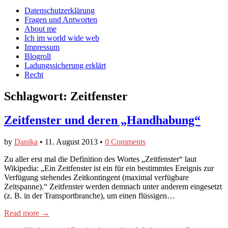
auf
auf
devildeli
Main
Skip
Datenschutzerklärung
Facebook
Twitter
auf
to
Fragen und Antworten
anzeigen
anzeigen
Instagram
menu
content
About me
anzeigen
Ich im world wide web
Impressum
Blogroll
Ladungssicherung erklärt
Recht
Schlagwort:
Zeitfenster
Zeitfenster und deren „Handhabung“
by
Danika
•
11. August 2013
•
0 Comments
Zu aller erst mal die Definition des Wortes „Zeitfenster“ laut
Wikipedia: „Ein Zeitfenster ist ein für ein bestimmtes Ereignis zur
Verfügung stehendes Zeitkontingent (maximal verfügbare
Zeitspanne).“ Zeitfenster werden demnach unter anderem eingesetzt
(z. B. in der Transportbranche), um einen flüssigen…
Read more →