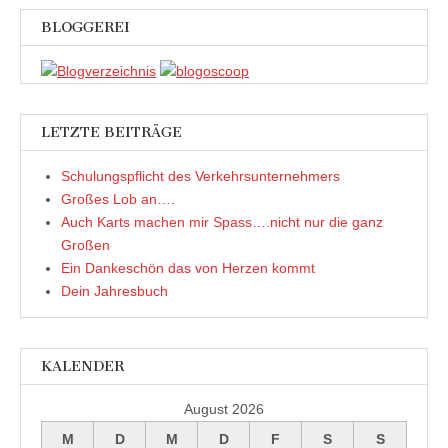
s
t
t
)
BLOGGEREI
e
r
g
e
ö
f
f
n
e
LETZTE BEITRÄGE
t
)
Schulungspflicht des Verkehrsunternehmers
Großes Lob an….
Auch Karts machen mir Spass….nicht nur die ganz
Großen
Ein Dankeschön das von Herzen kommt
Dein Jahresbuch
KALENDER
August 2026
M
D
M
D
F
S
S