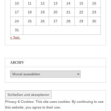
10
11
12
13
14
15
16
17
18
19
20
21
22
23
24
25
26
27
28
29
30
31
« Sep.
ARCHIV
Archiv
Privacy & Cookies: This site uses cookies. By continuing to use
this website, you agree to their use.