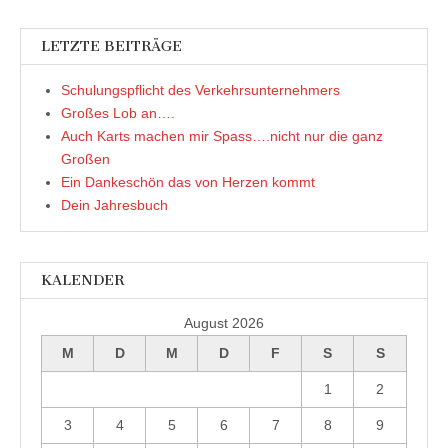
LETZTE BEITRÄGE
Schulungspflicht des Verkehrsunternehmers
Großes Lob an….
Auch Karts machen mir Spass….nicht nur die ganz
Großen
Ein Dankeschön das von Herzen kommt
Dein Jahresbuch
KALENDER
August 2026
M
D
M
D
F
S
S
1
2
3
4
5
6
7
8
9