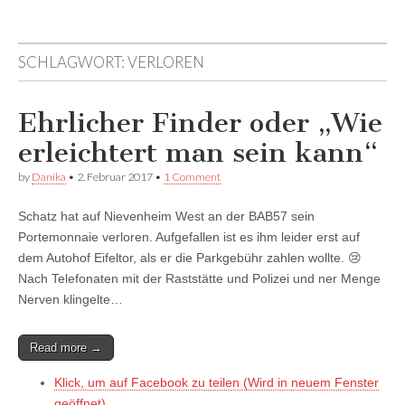
auf
auf
devildeli
Facebook
Twitter
auf
anzeigen
anzeigen
Instagram
SCHLAGWORT:
VERLOREN
anzeigen
Ehrlicher Finder oder „Wie
erleichtert man sein kann“
by
Danika
•
2. Februar 2017
•
1 Comment
Schatz hat auf Nievenheim West an der BAB57 sein
Portemonnaie verloren. Aufgefallen ist es ihm leider erst auf
dem Autohof Eifeltor, als er die Parkgebühr zahlen wollte. 😢
Nach Telefonaten mit der Raststätte und Polizei und ner Menge
Nerven klingelte…
Read more →
Klick, um auf Facebook zu teilen (Wird in neuem Fenster
geöffnet)