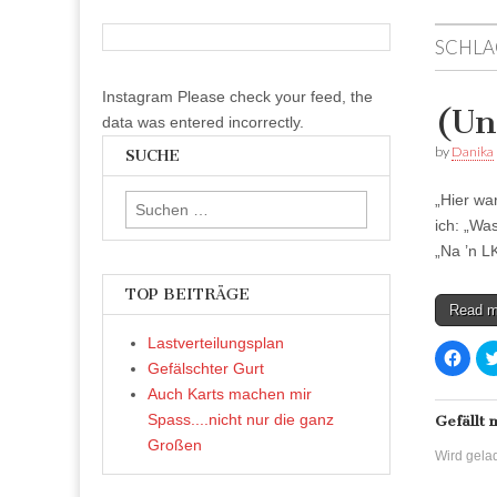
SCHLA
Instagram Please check your feed, the
(Un
data was entered incorrectly.
by
Danika
SUCHE
„Hier wa
Suchen
ich: „Wa
nach:
„Na ’n L
TOP BEITRÄGE
Read 
Lastverteilungsplan
K
l
Gefälschter Gurt
i
c
Auch Karts machen mir
k
Spass....nicht nur die ganz
,
Gefällt 
u
Großen
m
Wird gelad
a
u
f