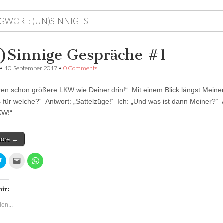
GWORT:
(UN)SINNIGES
)Sinnige Gespräche #1
•
10. September 2017
•
0 Comments
ren schon größere LKW wie Deiner drin!“ Mit einem Blick längst Meine
s für welche?“ Antwort: „Sattelzüge!“ Ich: „Und was ist dann Meiner?“ 
KW!“
more →
K
K
K
l
l
l
i
i
i
c
c
c
k
k
k
,
,
e
mir:
u
u
n
m
m
,
en...
ü
d
u
b
i
m
e
e
a