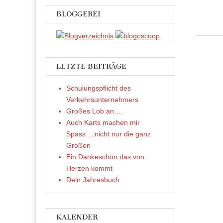
F
a
c
BLOGGEREI
e
b
o
o
k
z
u
t
LETZTE BEITRÄGE
e
i
l
e
Schulungspflicht des
n
(
Verkehrsunternehmers
W
i
Großes Lob an….
r
d
Auch Karts machen mir
i
n
Spass….nicht nur die ganz
n
e
Großen
u
Ein Dankeschön das von
e
m
Herzen kommt
F
e
Dein Jahresbuch
n
s
t
e
r
g
e
KALENDER
ö