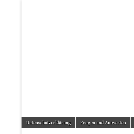
Skip
Main
Datenschutzerklärung
Fragen und Antworten
to
menu
content