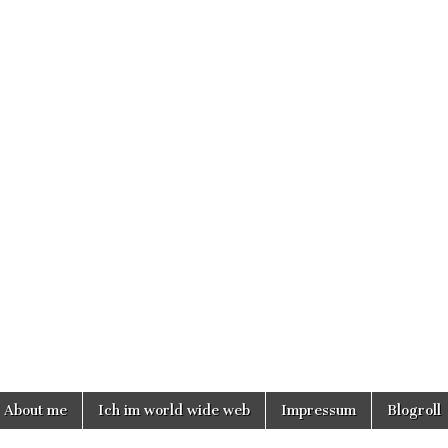
About me
Ich im world wide web
Impressum
Blogroll