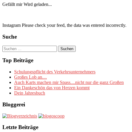
Gefällt mir
Wird geladen...
Instagram Please check your feed, the data was entered incorrectly.
Suche
Suchen
nach:
Top Beiträge
Schulungspflicht des Verkehrsunternehmers
Großes Lob an....
Auch Karts machen mir Spass....nicht nur die ganz Großen
Ein Dankeschön das von Herzen kommt
Dein Jahresbuch
Bloggerei
Letzte Beiträge