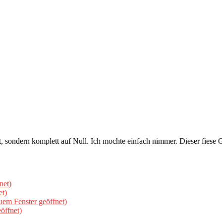
rt, sondern komplett auf Null. Ich mochte einfach nimmer. Dieser fie
net)
et)
uem Fenster geöffnet)
öffnet)