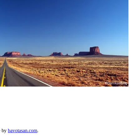
e by
bavotasan.com
.