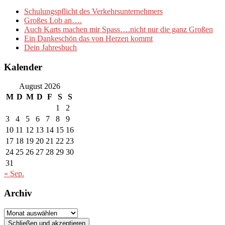
Schulungspflicht des Verkehrsunternehmers
Großes Lob an….
Auch Karts machen mir Spass….nicht nur die ganz Großen
Ein Dankeschön das von Herzen kommt
Dein Jahresbuch
Kalender
August 2026
M
D
M
D
F
S
S
1
2
3
4
5
6
7
8
9
10
11
12
13
14
15
16
17
18
19
20
21
22
23
24
25
26
27
28
29
30
31
« Sep.
Archiv
Archiv