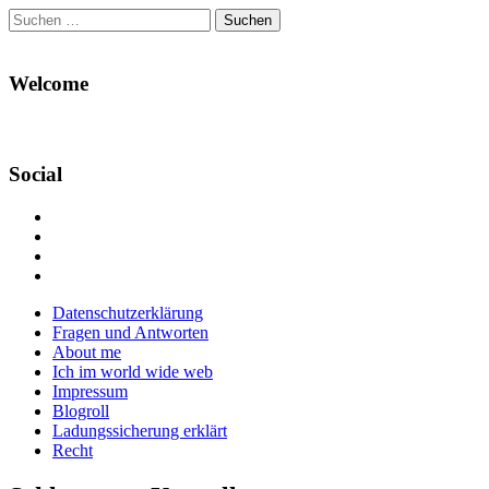
Suchen
nach:
Welcome
Social
Profil
von
Profil
Danikas
von
Profil
Blog
CrazyDevilDeli
von
Google+
auf
auf
devildeli
Main
Skip
Datenschutzerklärung
Facebook
Twitter
auf
to
Fragen und Antworten
anzeigen
anzeigen
Instagram
menu
content
About me
anzeigen
Ich im world wide web
Impressum
Blogroll
Ladungssicherung erklärt
Recht