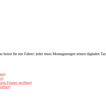
eisst für uns Fahrer: jeder muss Montagmorgen seinen digitalen Tach
net)
et)
uem Fenster geöffnet)
öffnet)