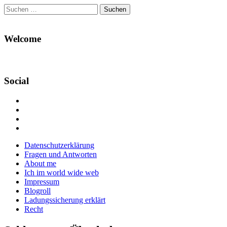
Suchen
nach:
Welcome
Social
Profil
von
Profil
Danikas
von
Profil
Blog
CrazyDevilDeli
von
Google+
auf
auf
devildeli
Main
Skip
Datenschutzerklärung
Facebook
Twitter
auf
to
Fragen und Antworten
anzeigen
anzeigen
Instagram
menu
content
About me
anzeigen
Ich im world wide web
Impressum
Blogroll
Ladungssicherung erklärt
Recht